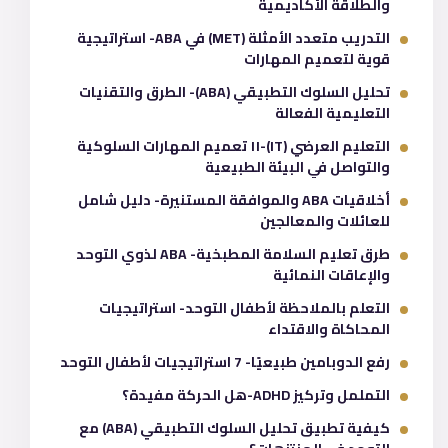
والطلاقة الأكاديمية
التدريب متعدد الأمثلة (MET) في ABA- استراتيجية
قوية لتعميم المهارات
تحليل السلوك التطبيقي (ABA)- الطرق والتقنيات
التعليمية الفعالة
التعليم العرضي (IT)-١١ تعميم المهارات السلوكية
والتواصل في البيئة الطبيعية
أخلاقيات ABA والموافقة المستنيرة- دليل شامل
للعائلات والمعالجين
طرق تعليم السلامة المطبخية- ABA لذوي التوحد
والإعاقات النمائية
التعلم بالملاحظة لأطفال التوحد- استراتيجيات
المحاكاة والاقتداء
رفع الدوبامين طبيعيًا- 7 استراتيجيات لأطفال التوحد
التململ وتركيز ADHD-هل الحركة مفيدة؟
كيفية تطبيق تحليل السلوك التطبيقي (ABA) مع