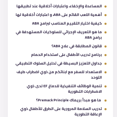
المساعدة والإخفاء، واعتبارات أخلاقية عند تطبيقها
أهمية اللعب القائم على ABA، و اعتبارات أخلاقية لها
كيفية اختيار التقييم المناسب لبرامج ABA
ما هو التعريف الإجرائي للسلوكيات المستهدفة في
برامج ABA
قانون المطابقة في علاج ABA؟
برنامج تدريب الأطفال على استخدام الحمام
جداول التعزيز البسيطة في تحليل السلوك التطبيقي
الاستعداد للسفر مع ابنائكم من ذوي اضطراب طيف
التوحد
تنمية الوظائف التنفيذية للدماغ EF لدى ذوي
الاضطرابات التطورية
ما هو مبدأ بريماك Premack Principle؟
تدريب السلامة المرورية على الطرق للأطفال ذوي
الإعاقة التطورية