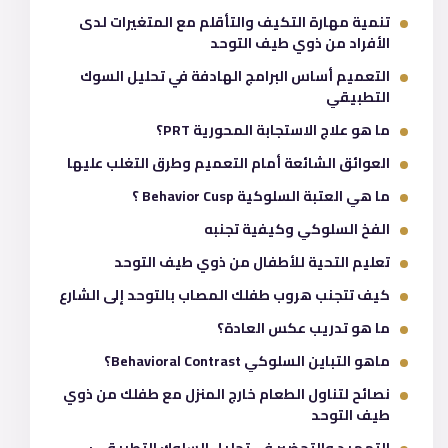
تنمية مهارة التكيف والتأقلم مع المتغيرات لدى
الأفراد من ذوي طيف التوحد
التعميم أساس البرامج الهادفة في تحليل السوك
التطبيقي
ما هو علاج الاستجابة المحورية PRT؟
العوائق الشائعة أمام التعميم وطرق التغلب عليها
ما هي العتبة السلوكية Behavior Cusp ؟
الفخ السلوكي وكيفية تجنبه
تعليم التحية للأطفال من ذوي طيف التوحد
كيف تتجنب هروب طفلك المصاب بالتوحد إلى الشارع
ما هو تدريب عكس العادة؟
ماهو التباين السلوكي Behavioral Contrast؟
نصائح لتناول الطعام خارج المنزل مع طفلك من ذوي
طيف التوحد
التمهيد والتحضير في تحليل السلوك التطبيقي: