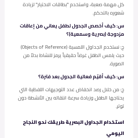
كل مهمة صعبة، واستخدم "بطاقات الاختيار" لزيادة
شعوره بالتحكم.
​س: كيف أخصص الجدول لطفل يعاني من إعاقات
مزدوجة (بصرية وسمعية)؟
ج: نستخدم الجداول اللمسية (Objects of Reference)
حيث يلمس الطفل غرضاً حقيقياً يرمز للنشاط بدلاً من
الصورة.
​س: كيف أقيّم فعالية الجدول بعد فترة؟
ج: من خلال رصد انخفاض عدد التوجيهات اللفظية التي
يحتاجها الطفل وزيادة سرعة انتقاله بين الأنشطة دون
توتر.
استخدام الجداول البصرية طريقك نحو النجاح
اليومي