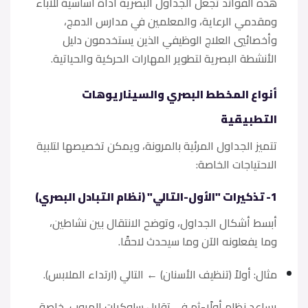
هذه الفوائد تجعل الجداول البصرية أداة أساسية للآباء
ومقدمي الرعاية، والمعلمين في مدارس الدمج،
وأخصائيي العلاج الوظيفي الذين يستخدمون دليل
الأنشطة البصرية لتطوير المهارات الحركية والحياتية.
أنواع المخطط البصري والسيناريوهات
التطبيقية
تتميز الجداول المرئية بالمرونة، ويمكن تخصيصها لتلبية
الاحتياجات الخاصة:
1- تذكيرات "الأول-التالي" (نظام التبادل البصري)
​أبسط أشكال الجداول، وتوضح الانتقال بين نشاطين،
وما يفعلونه الآن وما سيحدث لاحقًا.
​مثال: أولاً (تنظيف الأسنان) ← التالي (ارتداء الملابس).
يساعد نظام أولًا-ثم في تقليل سلوكيات الهروب، خاصة