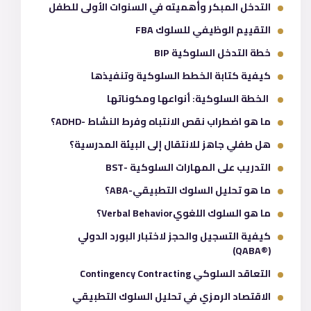
التدخل المبكر وأهميته في السنوات الأولى للطفل
التقييم الوظيفي للسلوك FBA
خطة التدخل السلوكية BIP
كيفية كتابة الخطط السلوكية وتنفيذها
الخطة السلوكية: أنواعها ومكوناتها
ما هو اضطراب نقص الانتباه وفرط النشاط -ADHD؟
هل طفلي جاهز للانتقال إلى البيئة المدرسية؟
التدريب على المهارات السلوكية -BST
ما هو تحليل السلوك التطبيقي-ABA؟
ما هو السلوك اللغويVerbal Behavior؟
كيفية التسجيل والحجز لاختبار البورد الدولي
(®QABA)
التعاقد السلوكي Contingency Contracting
الاقتصاد الرمزي في تحليل السلوك التطبيقي