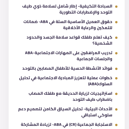
السباحة التكيفية- إطار شامل لسلامة ذوي طيف
التوحد والإضطرابات التطورية
حقوق العميل الأساسية الستة في ABA- ضمانات
للتمكين والرعاية الأخلاقية
كيف تعلم طفلك قواعد سلامة الجسد والحدود
الشخصية؟
تدريب المراهقين على المهارات الاجتماعية-ABA
والجلسات الجماعية
فوائد الأنشطة الحسية للأطفال المصابين بالتوحد
خطوات عملية لتعزيز المبادرة الاجتماعية في تحليل
السلوك(ABA)
استراتيجيات لزيارة الحديقة مع طفلك المصاب
باضطراب طيف التوحد
الأحداث البيئية- تحليل السياق الكامن لتصميم دعم
سلوكي استباقي
الاستجابة الجماعية (CR) في ABA- لزيادة المشاركة