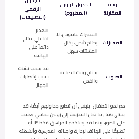
الجدول
وجه
الجدول الورقي
الرقمي
المقارنة
(المطبوع)
(التطبيقات)
التعديل،
المميزات ملموس، لا
تفاعلي، متاح
المميزات
يحتاج شحن، يقلل
دائماً على
المشتتات سهل
الهاتف
قد يسبب تشتت
يحتاج وقت للطباعة
العيوب
بسبب إشعارات
والقص
الجهاز
مع نمو الأطفال، ينبغي أن تتطور جداولهم أيضًا، قد
يحتاج طفل ما قبل المدرسة إلى روتين صباحي يعتمد
على الصور، بينما قد يستخدم المراهق مُخططًا أو
تطبيقًا على الهاتف لإدارة واجباته المدرسية وأنشطته