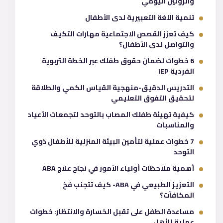
والروتين اليومي
تنمية اللغة التعبيرية لدى الأطفال
كيف تعزز القصص الاجتماعية مهارات التكيف
والتواصل لدى الأطفال؟
6 خطوات لضمان حقوق طفلك عبر الخطة التربوية
الفردية IEP
التدريس الدقيق-منهجية القياس الكمي والطلاقة
لتحقيق التفوق التعليمي
كيفية تهيئة طفلك المصاب بالتوحد لتجمعات الأعياد
والمناسبات
7 خطوات عملية لتأمين البيئة المنزلية للأطفال ذوي
التوحد
أهمية ملاحظات أولياء الأمور في نجاح علاج ABA
التعزيز الطبيعي في ABA- كيف تتجنب فخ
المكافآت؟
مساعدة الطفل على تقبل الخسارة والانتظار: خطوات
عملية للأهل