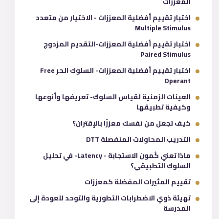
المعززات
اختبار تقييم أفضلية المعززات - الاختيار من متعدد
Multiple Stimulus
اختبار تقييم أفضلية المعززات-التقديم المزدوج
Paired Stimulus
اختبار تقييم أفضلية المعززات- السلوك الحر Free
Operant
العينات الزمنية لقياس السلوك- تعريفها وأنوعها
وكيفية تطبيقها
كيف تجعل من نفسك معززًا بالإقتران؟
التدريب المحاولات المنفصلة DTT
ماذا تعني كُمون الاستجابة - Latency- في تحليل
السلوك التطبيقي؟
تقييم المثيرات المفضلة كمعززات
تهيئة ذوي الاضطرابات التطورية والتوحد للعودة إلى
المدرسة