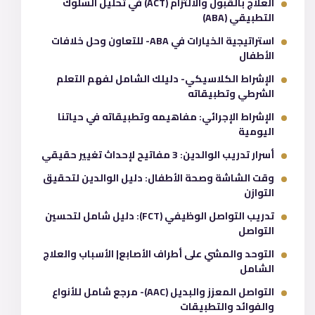
العلاج بالقبول والالتزام (ACT) في تحليل السلوك
التطبيقي (ABA)
استراتيجية الخيارات في ABA- للتعاون وحل خلافات
الأطفال
الإشراط الكلاسيكي- دليلك الشامل لفهم التعلم
الشرطي وتطبيقاته
الإشراط الإجرائي: مفاهيمه وتطبيقاته في حياتنا
اليومية
أسرار تدريب الوالدين: 3 مفاتيح لإحداث تغيير حقيقي
وقت الشاشة وصحة الأطفال: دليل الوالدين لتحقيق
التوازن
تدريب التواصل الوظيفي (FCT): دليل شامل لتحسين
التواصل
التوحد والمشي على أطراف الأصابع| الأسباب والعلاج
الشامل
التواصل المعزز والبديل (AAC)- مرجع شامل للأنواع
والفوائد والتطبيقات