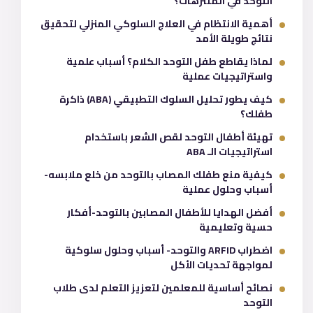
التوحد في المنتزهات؟
أهمية الانتظام في العلاج السلوكي المنزلي لتحقيق
نتائج طويلة الأمد
لماذا يقاطع طفل التوحد الكلام؟ أسباب علمية
واستراتيجيات عملية
كيف يطور تحليل السلوك التطبيقي (ABA) ذاكرة
طفلك؟
تهيئة أطفال التوحد لقص الشعر باستخدام
استراتيجيات الـ ABA
كيفية منع طفلك المصاب بالتوحد من خلع ملابسه-
أسباب وحلول عملية
أفضل الهدايا للأطفال المصابين بالتوحد-أفكار
حسية وتعليمية
اضطراب ARFID والتوحد- أسباب وحلول سلوكية
لمواجهة تحديات الأكل
نصائح أساسية للمعلمين لتعزيز التعلم لدى طلاب
التوحد