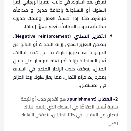
تُعرض بعد السلوك. في حالات التعزيز الإيجابي، يُعزز
السلوك أو الاستجابة بإضافة مديح أو مكافأة
مباشرة. مثلًا: إذا أحسنتَ العمل ومنحك مديرك
مكافأة، فهذه المكافأة تُعتبر معززًا إيجابيًا.
التعزيز السلبي (Negative reinforcement):
يتضمن التعزيز السلبي إزالة الأحداث أو النتائج غير
المرغوبة بعد ظهور سلوك ما. في هذه الحالات،
تُعزز الاستجابة بإزالة أمر يُعتبر غير سار. على سبيل
المثال، يتوقف صوت الإنذار المزعج في السيارة
بمجرد ربط حزام الأمان، مما يعزز سلوك ربط الحزام
في المستقبل.
2- العقاب (punishment):
هو تقديم حدث أو نتيجة
سلبية تُسبب انخفاضًا في السلوك الذي يتبعه. هناك
نوعان من العقاب، في كلتا الحالتين، ينخفض السلوك،
وهي: