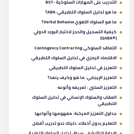
التدريب على المهارات السلوكية -BST
ما هو تحليل السلوك التطبيقي-ABA؟
ما هو السلوك اللغويVerbal Behavior؟
كيفية التسجيل والحجز لاختبار البورد الدولي
(®QABA)
التعاقد السلوكي Contingency Contracting
الاقتصاد الرمزي في تحليل السلوك التطبيقي
التعزيز في تحليل السلوك التطبيقي
التعزيز الإيجابي: ما هو وكيف ينفذ؟
التعزيز السلبي : تعريفه وأنوعه
العقاب والسلوك الإنساني في تحليل السلوك
التطبيقي
جداول التعزيز المركبة: مفهومها وأنواعها
التعليم بدون أخطاء: دليلك نحو تدريب أفضل
الإدارة الذاتية في سياق تحليل السلوك التطبيقي