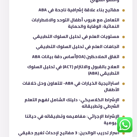
مفاتيح بناء علاقة إشرافية ناجحة في ABA
التعامل مع هروب أطفال التوحد والاضطرابات
النمائية: الوقاية والحماية
مستويات العلم في تحليل السلوك التطبيقي
اتجاهات العلم في تحليل السلوك التطبيقي
اتفاق الملاحظين (IOA)أساس دقة بيانات ABA
العلاج بالقبول والالتزام (ACT) في تحليل السلوك
التطبيقي (ABA)
استراتيجية الخيارات في ABA- للتعاون وحل خلافات
الأطفال
الإشراط الكلاسيكي- دليلك الشامل لفهم التعلم
الشرطي وتطبيقاته
الإشراط الإجرائي: مفاهيمه وتطبيقاته في حياتنا
اليومية
أسرار تدريب الوالدين: 3 مفاتيح لإحداث تغيير حقيقي