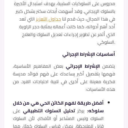
مدروس على السلوكيات السلبية، بهدف استبدال الأخيرة
بالسلوك الإيجابي. وقد أسهمت أبحاث سكنر بشكل كبير
في هذا المجال، حيث قدم لنا
جداول التعزيز
التي تعد
أحد أهم أدواته، كما كانت أعماله بمثابة حجر الزاوية
الذي أثمر عن تطوير إجراءات تعديل السلوك والعلاج
السلوكي.
أساسيات الإشراط الإجرائي
يتضمن
الإشراط الإجرائي
بعض المفاهيم الأساسية،
فهمها بتفصيل أكبر يساعدك على فهم فوائد مدرسة
فكرية معينة على أخرى في تلبية احتياجات الفرد. من
هذه الأساسيات:
أفضل طريقة لفهم الكائن الحي هي من خلال
سلوكه:
يركز
تحليل السلوك التطبيقي
على
السلوك وليس المشاعر أو الأفكار، لأن السلوك
قابل للملاحظة. يمكن قياس السلوك كميًا، مما