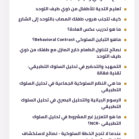
تعليم التحية للأطفال من ذوي طيف التوحد
كيف تتجنب هروب طفلك المصاب بالتوحد إلى الشارع
ما هو تدريب عكس العادة؟
ماهو التباين السلوكي Behavioral Contrast؟
نصائح لتناول الطعام خارج المنزل مع طفلك من ذوي
طيف التوحد
التمهيد والتحضير في تحليل السلوك التطبيقي:
تقنية فعّالة
ما هي النظم السلوكية الجماعية في تحليل السلوك
التطبيقي
الرسوم البيانية والتحليل البصري في تحليل السلوك
التطبيقي
ما هو التعزيز غير المشروط في تحليل السلوك
التطبيقي -NCR؟
عندما لا تنجح الخطة السلوكية - نصائح لاستكشاف