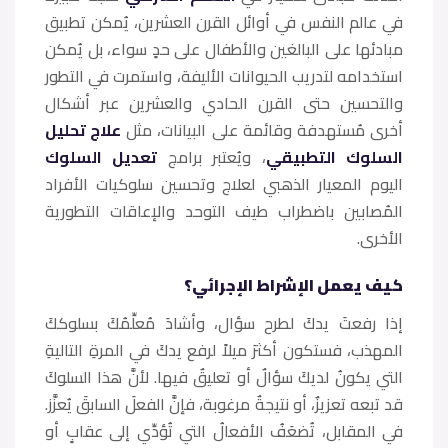
في عالم النفس في أوائل القرن العشرين، يُمكن تطبيق
مبادئها على البالغين والأطفال على حدٍ سواء، بل يُمكن
استخدامه لتدريب الحيوانات الأليفة، واستمرت في التطور
والتحسين حتى القرن الحادي والعشرين عبر أشكال
أخرى مُستهدفة وقائمة على البيانات، مثل
علاج تحليل
السلوك التطبيقي
، ويُعتبر برامج
تعديل السلوك
اليوم المعيار الذهبي لعلاج وتحسين سلوكيات الأفراد
المُصابين باضطراب طيف التوحد والإعاقات التطورية
الأخرى.
كيف يعمل الإشراط الإجرائي؟
إذا رفعتَ يدكَ لطرح سؤال، وأشادَ مُعلِّمُكَ بسلوككَ
المهذب، فستكون أكثرَ ميلاً لرفع يدكَ في المرةِ التاليةِ
التي يكونُ لديكَ سؤالٌ أو تعليقٌ فيها. لأنَّ هذا السلوكَ
قد تبعه تعزيزٌ، أو نتيجةٌ مرغوبة، فإنَّ الفعلَ السابقَ يُعزَّز.
في المقابل، تُضعَفُ الأفعالُ التي تُؤدِّي إلى عقابٍ أو