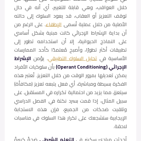
خلال العواقب، وهي قابلة للتغيير، أي أنه في حال
توقف التعزيز أو العقاب، قد يعود السلوك إلى حالته
الأصلية من خلال عملية تُسمى
الإطفاء
. على الرغم من
أن بداية الإشراط الإجرائي كانت مبنية بشكل أساسي
على النماذج الحيوانية، إلا أن استخدامه تطور إلى
تطبيقات أكثر تطورًا، وأصبح مُعتمدًا كأحد الممارسات
الأساسية في
تحليل السلوك التطبيقي
. يؤمن
الإشراط
الإجرائي (Operant Conditioning)
بأن سلوكيات الأفراد
يمكن تعديلها بمرور الوقت من خلال التعزيز. تُعتبر هذه
الفكرة بسيطة ومباشرة، أي فعل يتبعه تعزيز (مكافأة)
سيتعزز، مما يزيد من احتمالية تكراره في المستقبل. على
سبيل المثال، إذا قمت بسرد نكتة في الفصل الدراسي
وتلقيت ضحكات من الجميع، فإن هذه الاستجابة
الإيجابية ستشجعك على تكرار هذا السلوك في مناسبات
لاحقة.
أحدثت مبادئ سكينر في
التعلم الشرطي
ضجةً كبيرةً