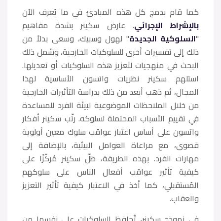
كما قام بدمج كل هذه المبادئ في ما يُعرف الآن
بالإشراط الإجرائي
. عارض سكينر بشدة مفاهيم
"
السلوكية الجديدة
" لهول وسبيك، وسعى بدلاً من
ذلك إلى تفسيرات أخرى للسلوكيات الخارجية، وشمل ذلك
البحث في منهجيات لتعزيز هذه السلوكيات أو تعديلها.
استلهم سكينر نظريات واتسون الأساسية لهذا
المجال، ثم ذهب أبعد من ذلك بدراسة التأثيرات الخارجية
من خلال الملاحظات الموضوعية لبيئة الفرد للمساعدة
في تقييم الأسباب المحتملة لسلوكه. رتّب سكينر أفكار
واتسون على أساس اعتبار عواقب سلوك معين أولوية
قصوى، مع مراعاة العوامل البيئية، بالإضافة إلى
مهارات الفرد. بهذه الطريقة، ظلّ سكينر مُركّزًا على
كيفية تأثير عواقب أفعال الناس على سلوكهم
المُستقبلي، كما أخذ في الاعتبار كيفية تأثير التعزيز
والعقاب.
في نموذج سكينر، تُحافظ السلوكيات على نفسها من