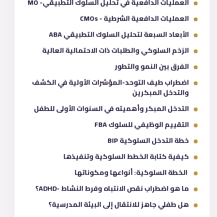
العمليات الدافعية في تحليل السلوك التطبيقي- MO
العمليات الدافعية الشرطية - CMOs
الأبعاد السبعة لتحليل السلوك التطبيقي ABA
الزخم السلوكي والطلبات ذات الاحتمالية العالية
الفرق بين النمو والتطور
اضطراب طيف التوحد-المؤشرات الأولية في الكشف
والتدخل المبكرين
التدخل المبكر وأهميته في السنوات الأولى للطفل
التقييم الوظيفي للسلوك FBA
خطة التدخل السلوكية BIP
كيفية كتابة الخطط السلوكية وتنفيذها
الخطة السلوكية: أنواعها ومكوناتها
ما هو اضطراب نقص الانتباه وفرط النشاط -ADHD؟
هل طفلي جاهز للانتقال إلى البيئة المدرسية؟