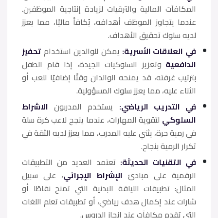
المكافآت المالية والترقيات لزيادة إنتاجية الموظفين.
عندما يتجاوز الموظف أهدافه، يُكافأ ماليًا، مما يعزز
لديه سلوك تحقيق الأهداف.
في العلاقات الأسرية:
يمكن للوالدين استخدام
تحفيز
الدافعية
وتعزيز السلوكيات الجيدة، إذا قام الطفل
بترتيب غرفته، قد يمنحه الوالدان وقتًا إضافيًا للعب أو
الثناء عليه، مما يعزز سلوك المسؤولية.
في التدريب الرياضي:
يستخدم المدربون
الاشراط
السلوكي
لتقوية المهارات، عندما ينجح لاعب كرة سلة
في رمية حرة، يثني عليه المدرب، مما يعزز لديه الثقة في
تكرار الرمية بنجاح.
في التقنيات الحديثة:
تعتمد العديد من التطبيقات
الرقمية على مبادئ
الإشراط الإجرائي
، على سبيل
المثال: تطبيقات اللياقة البدنية التي تمنح نقاطًا أو
شارات عند إكمال هدف رياضي، أو تطبيقات تعلم اللغات
التي تقدم مكافآت عند إنجاز الدروس.