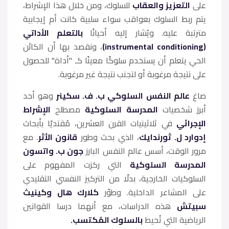
على
التعزيز والعقاب
للسلوك، ومن خلال هذا الإشراط،
يتم ربط السلوك بعواقب سواء سلبية كانت أم إيجابية
مترتبة عليه. ويُشار إليه أحيانًا
بالتعلم الأداتي
(instrumental conditioning)
، ونقصد بها أن الكائن
الحي يتعلم أن يستخدم سلوكًا معينًا كـ "أداة" للحصول
على نتيجة مرغوبة أو لتجنب نتيجة غير مرغوبة.
صاغ
عالم النفس السلوكي ب. ف. سكينر
وهو أحد
أبرز شخصيات
المدرسة السلوكية
مصطلح
الإشراط
الإجرائي
في ثلاثينيات القرن العشرين، مُقتديًا بأبحاث
إدوارد ل. ثورندايك
، الذي بحث وطور
قانون الأثر
. مع
مرور الوقت، أسس عالم النفس البارز
جون ب. واتسون
المدرسة السلوكية
التي ركزت المفهوم على
السلوكيات الخارجية، بدلًا من التركيز النفسي التقليدي
على المشاعر الداخلية. وطوّر
كلارك هال وكينيث
سبيتش
هذه الدراسات، مع أنهما درسا القوانين
الرياضية التي تُحيط
بالسلوك المُكتسب.