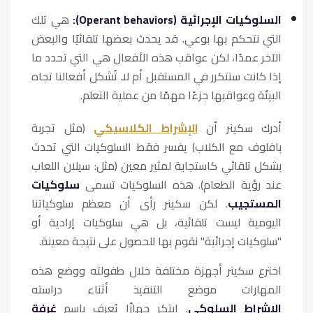
السلوكيات الإجرائية (Operant behaviors):
هي تلك
التي نتحكم بها بوعي. قد يحدث بعضها تلقائيًا والبعض
الآخر عمدًا، لكن عواقب هذه الأفعال هي التي تحدد ما
إذا كانت ستتكرر في المستقبل أم لا. تُشكل أفعالنا تجاه
البيئة وعواقبها جزءًا مهمًا من عملية التعلم.
أدرك سكينر أن
الإشراط الكلاسيكي
(مثل تجربة
بافلوف مع الكلاب) يفسر فقط السلوكيات التي تحدث
بشكل تلقائي كاستجابة لمثير معين (مثل: سيلان اللعاب
عند رؤية الطعام). هذه السلوكيات تسمى
سلوكيات
المستجيب
. لكن سكينر رأى أن معظم سلوكياتنا
اليومية ليست تلقائية، بل هي سلوكيات إرادية أو
"سلوكيات إجرائية" نقوم بها للحصول على نتيجة معينة.
اخترع سكينر أجهزة مختلفة خلال طفولته ووضع هذه
المهارات موضع التنفيذ أثناء دراسته
الإشراط السلوكي
. ابتكر جهازًا يُعرف باسم
غرفة