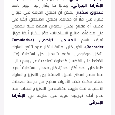
الإشراط الإجرائي
، وغالبًا ما يشار إليه اليوم باسم
صندوق سكينر
. يمكن أن تحتوي الغرفة على حيوان
صغير، مثل فأر أو حمامة. يحتوي الصندوق أيضًا على
قضيب أو مفتاح يمكن للحيوان الضغط عليه للحصول
على مكافأة. ولتتبع الاستجابات، طوّر سكينر أيضًا جهازًا
يُعرف باسم
المسجل التراكمي (Cumulative
Recorder)
، الذي كان بمثابة ابتكار مهم لتتبع السلوك
بشكل موضوعي، يقوم بتسجيل كل استجابة (مثل
الضغط على القضيب) كخطوة تصاعدية على رسم بياني،
كلما كان الخط أكثر انحدارًا، كان معدل الاستجابة أسرع،
مما سمح لسكنر بتحليل العلاقة بين التعزيز والسلوك
بدقة. مكنت هذه الأدوات سكينر من دراسة معدلات
الاستجابة تحت ظروف مختلفة من التعزيز والعقاب، مما
قدم أدلة تجريبية قوية على نظريته في
الإشراط
الإجرائي
.