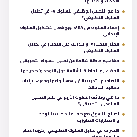
الأخطاء وتعديلها
ما هو التحليل الوظيفي للسلوك FA في تحليل
السلوك التطبيقي؟
إطفاء السلوك في ABA: نهج فعال لتشكيل السلوك
الإيجابي
المثير التمييزي والتدريب على التمييز في تحليل
السلوك التطبيقي
مفاهيم خاطئة شائعة عن تحليل السلوك التطبيقي
المفاهيم الخاطئة الشائعة حول التوحد وتصحيحها
التصاميم التجريبية في ABA:أنواعها ودورها بإثبات
فعالية التدخلات
ما هي وظائف السلوك الأربع في علاج التحليل
السلوكي التطبيقي؟
نصائح للتسوق مع طفلك المصاب بالتوحد
والاضطرابات التطورية
الإشراف في تحليل السلوك التطبيقي: ركيزة النجاح
والنمو المهني