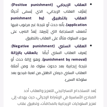
العقاب الإيجابي (Positive punishment):
يُعرّف العقاب الإيجابي، الذي يُسمى أحيانًا
العقاب بالتطبيق (punishment by
application)
، بأنه حدث أو نتيجة غير مرغوب فيها
تُضعف الاستجابة التي يُثيرها. يُعدّ الضرب على
سوء السلوك مثالًا على العقاب بالتطبيق.
العقاب السلبي (Negative punishment):
يُعرف العقاب السلبي أيضًا
بالعقاب بالإزالة
(punishment by removal)
، وهو إزالة حدث أو
نتيجة إيجابية بعد حدوث سلوك ما. ومن أمثلة
العقاب السلبي حرمان الطفل من لعبة فيديو بعد
سلوكه السيئ.
يُعد الاستخدام الاستراتيجي للتعزيز والعقاب أحد
المبادئ الأساسية في الإشراط الإجرائي، حيث يهدف إلى
تعزيز السلوكيات الإيجابية بالمكافآت، وتطبيق عقاب