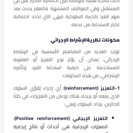
كانت نتائجه سلبية (مؤلمة) فإن احتمالية التكرار تقل في
المستقبل وفي المواقف المشابهة. فالتعلم يحدث بعد
مرور الفرد بالخبرة السلوكية فهي التي تحدد احتمالية
تكرار الاستجابة من عدمه.
مكونات نظريةالإشراط الإجرائي
توجد العديد من المفاهيم الأساسية في الإشراط
الإجرائي، يمكن أن يؤثر نوع التعزيز أو العقوبة
المستخدمة على كيفية استجابة الفرد وتأثيره
الإشراطي، من هذه المكونات:
1-التعزيز (reinforcement):
أي إجراء يُقوّي السلوك
الذي يتبعه أو يزيده. هناك نوعان من التعزيزات، في كلتا
الحالتين، يزداد السلوك، وهي:
التعزيز الإيجابي (Positive reinforcement):
المعززات الإيجابية هي أحداث أو نتائج إيجابية