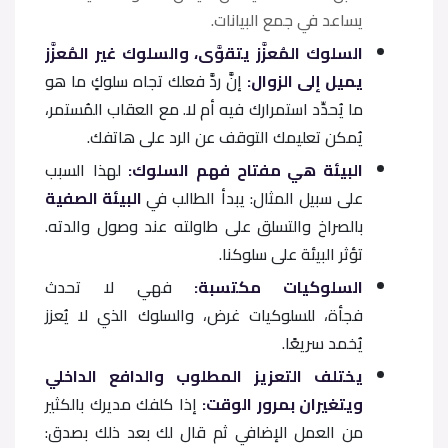
يساعد في جمع البيانات.
السلوك المُعزَّز يتقوَّى، والسلوك غير المُعزَّز
يميل إلى الزوال:
إنَّ ردَّ فعلك تجاه سلوكٍ ما هو
ما يُحدِّد استمرارك فيه أم لا. مع العقاب المُستمر،
يُمكن تعليمك التوقف عن الرد على هاتفك.
البيئة هي مفتاح فهم السلوك:
لهذا السبب
على سبيل المثال: يبدأ الطالب في
البيئة الصفية
بالصراخ والتسلق على طاولته عند وصول والدته.
تؤثر البيئة على سلوكنا.
السلوكيات مكتسبة:
فهي لا تحدث
فجأة، للسلوكيات غرض، والسلوك الذي لا يُعزز
يُخمد سريعًا.
يختلف التعزيز المطلوب والدافع الداخلي
ويتغيران بمرور الوقت:
إذا كلفك مديرك بالكثير
من العمل الإضافي ثم قال لك بعد ذلك بصدق: