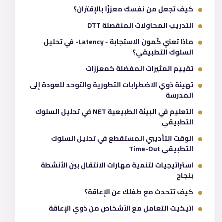
كيف تجعل من نفسك معززًا بالإقتران؟
التدريب المحاولات المنفصلة DTT
ماذا تعني كُمون الاستجابة - Latency- في تحليل
السلوك التطبيقي؟
تقييم المثيرات المفضلة كمعززات
تهيئة ذوي الاضطرابات التطورية والتوحد للعودة إلى
المدرسة
التعليم في البيئة الطبيعية NET في تحليل السلوك
التطبيقي
الوقت التأديبي المستقطع في تحليل السلوك
التطبيقي Time-Out
استراتيجيات لتنمية مهارات الانتقال بين الأنشطة
بنجاح
كيف تتحدث مع طفلك عن الإعاقة؟
اتيكيت التعامل مع الأشخاص من ذوي الإعاقة