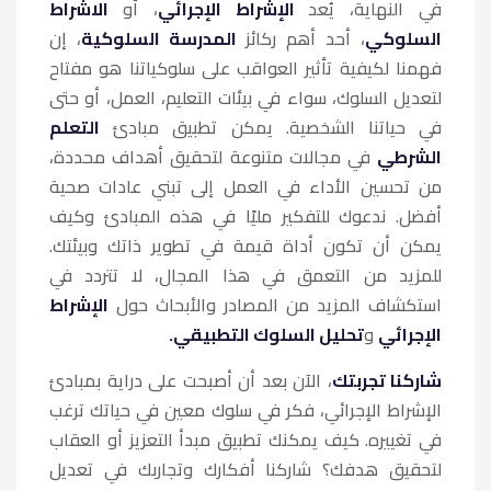
في النهاية، يُعد
الإشراط الإجرائي
، أو
الاشراط
السلوكي
، أحد أهم ركائز
المدرسة السلوكية
، إن
فهمنا لكيفية تأثير العواقب على سلوكياتنا هو مفتاح
لتعديل السلوك، سواء في بيئات التعليم، العمل، أو حتى
في حياتنا الشخصية. يمكن تطبيق مبادئ
التعلم
الشرطي
في مجالات متنوعة لتحقيق أهداف محددة،
من تحسين الأداء في العمل إلى تبني عادات صحية
أفضل. ندعوك للتفكير مليًا في هذه المبادئ وكيف
يمكن أن تكون أداة قيمة في تطوير ذاتك وبيئتك.
للمزيد من التعمق في هذا المجال، لا تتردد في
استكشاف المزيد من المصادر والأبحاث حول
الإشراط
الإجرائي
و
تحليل السلوك التطبيقي.
شاركنا تجربتك
، الآن بعد أن أصبحت على دراية بمبادئ
الإشراط الإجرائي، فكر في سلوك معين في حياتك ترغب
في تغييره. كيف يمكنك تطبيق مبدأ التعزيز أو العقاب
لتحقيق هدفك؟ شاركنا أفكارك وتجاربك في تعديل