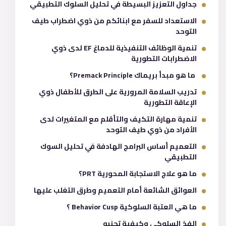
جداول التعزيز البسيطة في تحليل السلوك التطبيقي
الاستعداد للسفر مع ابنائكم من ذوي اضطراب طيف
التوحد
تنمية الوظائف التنفيذية للدماغ EF لدى ذوي
الاضطرابات التطورية
ما هو مبدأ بريماك Premack Principle؟
تدريب السلامة المرورية على الطرق للأطفال ذوي
الإعاقة التطورية
تنمية مهارة التكيف والتأقلم مع المتغيرات لدى
الأفراد من ذوي طيف التوحد
التعميم أساس البرامج الهادفة في تحليل السوك
التطبيقي
ما هو علاج الاستجابة المحورية PRT؟
العوائق الشائعة أمام التعميم وطرق التغلب عليها
ما هي العتبة السلوكية Behavior Cusp ؟
الفخ السلوكي وكيفية تجنبه