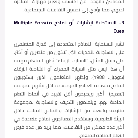
المصابين بالتوحد من اكتساب وتعزيز مهارات المبادرة
لديهم، مما يؤدي إلى تحسين التفاعلات الاجتماعية.
3- الاستجابة لإشارات أو نماذج متعددة Multiple
Cues
تشير الاستجابة لنماذج المتعددة إلى قدرة المتعلمين
على الاستجابة للتحديات التي تتكون من عنصرين أو أكثر،
على سبيل المثال، "السيارة الزرقاء" يُظهِر المتعلم فهمه
أن هذا ليس مثل السيارة الحمراء أو الشاحنة الزرقاء
(كوجيل، 1988). ويُظهِر المتعلمون الذين يستجيبون
لنماذج متعددة للعناصر الموجودة داخل بيئتهم عمومية
(تعميم) أكبر ويصبحون أقل تقييد في أنماط التعلم
الخاصة بهم. ويتعلمون التكيف والاستجابة لمجموعة
متنوعة واسعة من الإشارات والنماذج المتاحة داخل
البيئة الطبيعية. ويستخدم المعالجون نماذج متعددة في
أكبر عدد ممكن من التفاعلات، مما يزيد من عدد فرص
التعلم المتاحة للمتعلم.