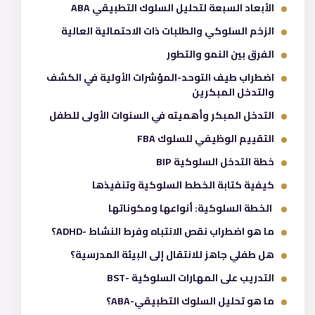
الأبعاد السبعة لتحليل السلوك التطبيقي ABA
الزخم السلوكي والطلبات ذات الاحتمالية العالية
الفرق بين النمو والتطور
اضطراب طيف التوحد-المؤشرات الأولية في الكشف
والتدخل المبكرين
التدخل المبكر وأهميته في السنوات الأولى للطفل
التقييم الوظيفي للسلوك FBA
خطة التدخل السلوكية BIP
كيفية كتابة الخطط السلوكية وتنفيذها
الخطة السلوكية: أنواعها ومكوناتها
ما هو اضطراب نقص الانتباه وفرط النشاط -ADHD؟
هل طفلي جاهز للانتقال إلى البيئة المدرسية؟
التدريب على المهارات السلوكية -BST
ما هو تحليل السلوك التطبيقي-ABA؟