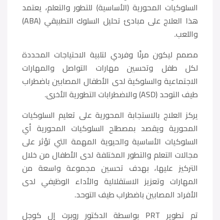
السلوكيات المحورية (الأساسية) للتطور والتعلم، يعتمد
هذا العلاج على مبادئ تحليل السلوك التطبيقي (ABA)
واللعب.
مصمم ليكون مرنًا وفردي لتلبية الاحتياجات المحددة
لكل طفل وتحسين مهارات التواصل والمهارات
الاجتماعية والسلوكية لدى الأطفال المصابين باضطراب
طيف التوحد (ASD) والاضطرابات التطورية الأخرى.
يركز العلاج بالاستجابة المحورية على تعليم السلوكيات
المحورية ويقصد بمصطلح السلوكيات المحورية أي
السلوكيات الأساسية والحيوية المهمة التي تؤثر على
مجالات التعلم والتطور المختلفة لدى الأطفال من خلال
التركيز عليها، بهدف تحسين مجموعة واسعة من
المهارات وتعزيز الاستقلالية والأداء الوظيفي لدى
الأفراد المصابين باضطراب طيف التوحد.
تم تطوير PRT بواسطة الدكتور روبرت إل كوجل