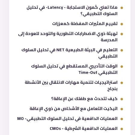
ماذا تعني كُمون الاستجابة - Latency- في تحليل
السلوك التطبيقي؟
تقييم المثيرات المفضلة كمعززات
تهيئة ذوي الاضطرابات التطورية والتوحد للعودة إلى
المدرسة
التعليم في البيئة الطبيعية NET في تحليل السلوك
التطبيقي
الوقت التأديبي المستقطع في تحليل السلوك
التطبيقي Time-Out
استراتيجيات لتنمية مهارات الانتقال بين الأنشطة
بنجاح
كيف تتحدث مع طفلك عن الإعاقة؟
اتيكيت التعامل مع الأشخاص من ذوي الإعاقة
العمليات الدافعية في تحليل السلوك التطبيقي- MO
العمليات الدافعية الشرطية - CMOs