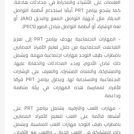
العلامات على الأشياء والانخراط في محادثات هادفة.
كما يشجع برنامج PRT أيضًا استخدام أنظمة التواصل
البديلة، مثل أجهزة التواصل المعزز والبديل (AAC)، أو
لغة الإشارة، أو أنظمة التواصل بتبادل الصور (PECS).
- المهارات الاجتماعية: يهدف برنامج PRT إلى تعزيز
التفاعلات الاجتماعية من خلال تعليم الأفراد المصابين
باضطراب طيف التوحد مهارات اجتماعية مهمة. ويشمل
ذلك تبادل الأدوار، وبدء المحادثات والحفاظ عليها،
والمشاركة، والانتباه المشترك، والتعرف على الإشارات
الاجتماعية والاستجابة لها. ويخلق برنامج PRT فرصًا
للأفراد لممارسة هذه المهارات في بيئة منظمة
وداعمة.
- مهارات اللعب والترفيه: يشتمل برنامج PRT على
أنشطة قائمة على اللعب لتعليم الأفراد المصابين
باضطراب طيف التوحد مهارات اللعب المناسبة. ويشمل
ذلك المشاركة في اللعب الخيالي، واللعب مع الأقران،