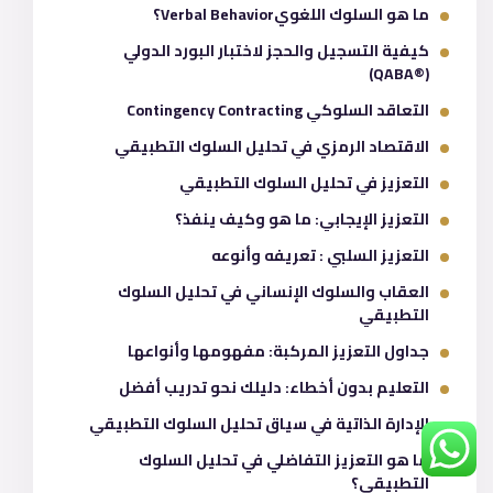
ما هو السلوك اللغويVerbal Behavior؟
كيفية التسجيل والحجز لاختبار البورد الدولي
(®QABA)
التعاقد السلوكي Contingency Contracting
الاقتصاد الرمزي في تحليل السلوك التطبيقي
التعزيز في تحليل السلوك التطبيقي
التعزيز الإيجابي: ما هو وكيف ينفذ؟
التعزيز السلبي : تعريفه وأنوعه
العقاب والسلوك الإنساني في تحليل السلوك
التطبيقي
جداول التعزيز المركبة: مفهومها وأنواعها
التعليم بدون أخطاء: دليلك نحو تدريب أفضل
الإدارة الذاتية في سياق تحليل السلوك التطبيقي
ما هو التعزيز التفاضلي في تحليل السلوك
التطبيقي؟