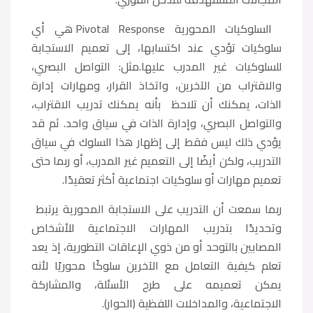
السلوكيات المحورية Pivotal Response هي أي
سلوكيات تؤدي عند اكتسابها، إلى تعميم الاستجابة
للسلوكيات غير المدرب عليها.مثل: التواصل البصري،
والاقتراب من الآخرين، واتخاذ القرار، ومهارات إدارة
الذات، يمكنك أن تلاحظ بأنه يمكنك تدريب الاقتراب،
والتواصل البصري، وإدارة الذات في سياق واحد. ثم قد
يؤدي ذلك ليس فقط إلى إظهار هذا السلوك في سياق
التدريب، ولكن أيضًا إلى التعميم غير المدرب، أو ربما حتى
تعميم مهارات أو سلوكيات اجتماعية أكثر تعقيدًا.
ربما سمعت أن التدريب على الاستجابة المحورية يرتبط
وتحديدًا بتدريب المهارات الاجتماعية للأشخاص
المصابين بالتوحد أو من ذوي الإعاقات التطورية، إذ يعد
تعلم كيفية التعامل مع الآخرين سلوكًا محوريًا لأنه
يمكن تعميمه على طرح الأسئلة، والمشاركة
الاجتماعية، والمداخلات اللفظية (الحوار).