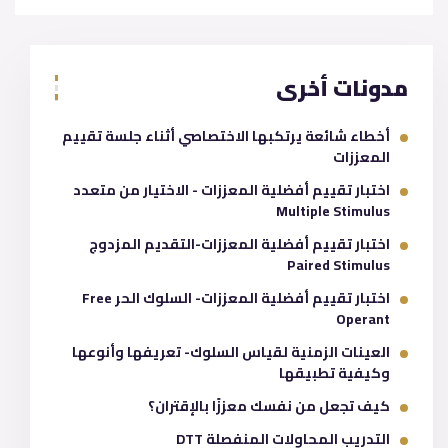
مدونات أخرى
أخطاء شائعة يرتكبها الاختصاصي أثناء جلسة تقييم
المعززات
اختبار تقييم أفضلية المعززات - الاختيار من متعدد
Multiple Stimulus
اختبار تقييم أفضلية المعززات-التقديم المزدوج
Paired Stimulus
اختبار تقييم أفضلية المعززات- السلوك الحر Free
Operant
العينات الزمنية لقياس السلوك- تعريفها وأنوعها
وكيفية تطبيقها
كيف تجعل من نفسك معززًا بالإقتران؟
التدريب المحاولات المنفصلة DTT