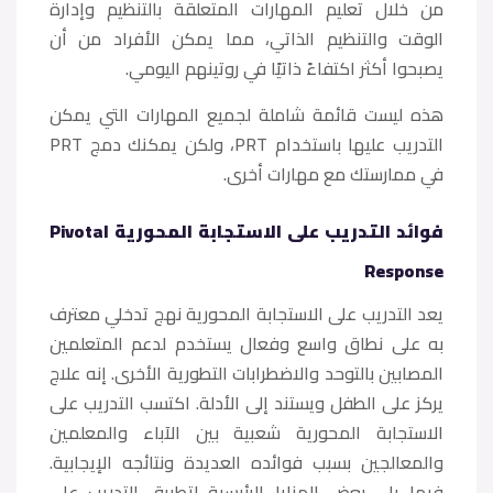
من خلال تعليم المهارات المتعلقة بالتنظيم وإدارة
الوقت والتنظيم الذاتي، مما يمكن الأفراد من أن
يصبحوا أكثر اكتفاءً ذاتيًا في روتينهم اليومي.
هذه ليست قائمة شاملة لجميع المهارات التي يمكن
التدريب عليها باستخدام PRT، ولكن يمكنك دمج PRT
في ممارستك مع مهارات أخرى.
فوائد التدريب على الاستجابة المحورية Pivotal
Response
يعد التدريب على الاستجابة المحورية نهج تدخلي معترف
به على نطاق واسع وفعال يستخدم لدعم المتعلمين
المصابين بالتوحد والاضطرابات التطورية الأخرى. إنه علاج
يركز على الطفل ويستند إلى الأدلة. اكتسب التدريب على
الاستجابة المحورية شعبية بين الآباء والمعلمين
والمعالجين بسبب فوائده العديدة ونتائجه الإيجابية.
فيما يلي بعض المزايا الرئيسية لتطبيق التدريب على