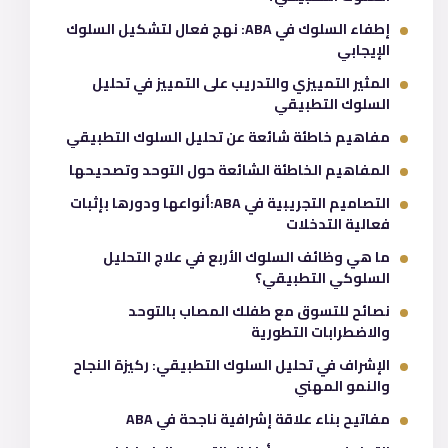
إطفاء السلوك في ABA: نهج فعال لتشكيل السلوك
الإيجابي
المثير التمييزي والتدريب على التمييز في تحليل
السلوك التطبيقي
مفاهيم خاطئة شائعة عن تحليل السلوك التطبيقي
المفاهيم الخاطئة الشائعة حول التوحد وتصحيحها
التصاميم التجريبية في ABA:أنواعها ودورها بإثبات
فعالية التدخلات
ما هي وظائف السلوك الأربع في علاج التحليل
السلوكي التطبيقي؟
نصائح للتسوق مع طفلك المصاب بالتوحد
والاضطرابات التطورية
الإشراف في تحليل السلوك التطبيقي: ركيزة النجاح
والنمو المهني
مفاتيح بناء علاقة إشرافية ناجحة في ABA