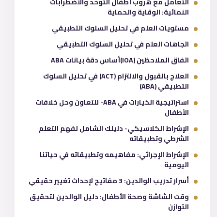
التعامل مع هروب أطفال التوحد والاضطرابات
النمائية: الوقاية والحماية
مستويات العلم في تحليل السلوك التطبيقي
اتجاهات العلم في تحليل السلوك التطبيقي
اتفاق الملاحظين (IOA)أساس دقة بيانات ABA
العلاج بالقبول والالتزام (ACT) في تحليل السلوك
التطبيقي (ABA)
استراتيجية الخيارات في ABA- للتعاون وحل خلافات
الأطفال
الإشراط الكلاسيكي- دليلك الشامل لفهم التعلم
الشرطي وتطبيقاته
الإشراط الإجرائي: مفاهيمه وتطبيقاته في حياتنا
اليومية
أسرار تدريب الوالدين: 3 مفاتيح لإحداث تغيير حقيقي
وقت الشاشة وصحة الأطفال: دليل الوالدين لتحقيق
التوازن