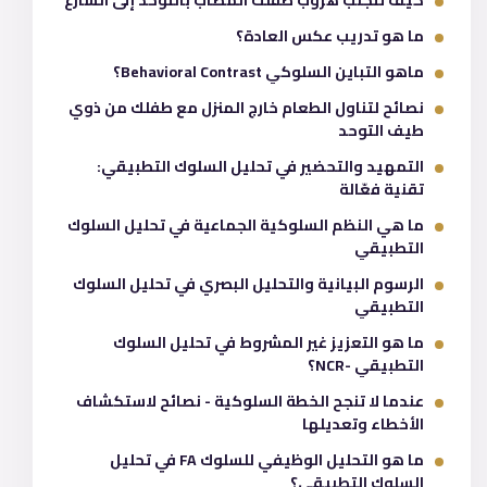
كيف تتجنب هروب طفلك المصاب بالتوحد إلى الشارع
ما هو تدريب عكس العادة؟
ماهو التباين السلوكي Behavioral Contrast؟
نصائح لتناول الطعام خارج المنزل مع طفلك من ذوي
طيف التوحد
التمهيد والتحضير في تحليل السلوك التطبيقي:
تقنية فعّالة
ما هي النظم السلوكية الجماعية في تحليل السلوك
التطبيقي
الرسوم البيانية والتحليل البصري في تحليل السلوك
التطبيقي
ما هو التعزيز غير المشروط في تحليل السلوك
التطبيقي -NCR؟
عندما لا تنجح الخطة السلوكية - نصائح لاستكشاف
الأخطاء وتعديلها
ما هو التحليل الوظيفي للسلوك FA في تحليل
السلوك التطبيقي؟