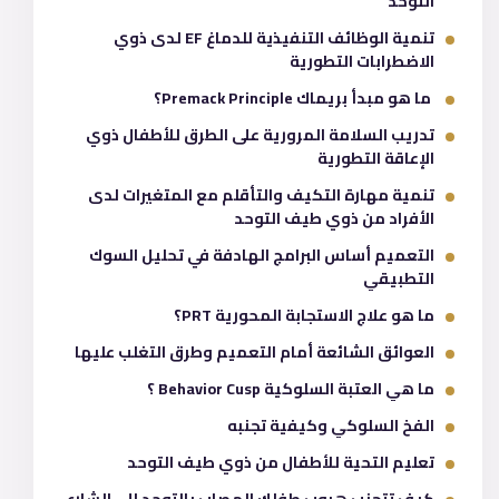
التوحد
تنمية الوظائف التنفيذية للدماغ EF لدى ذوي
الاضطرابات التطورية
ما هو مبدأ بريماك Premack Principle؟
تدريب السلامة المرورية على الطرق للأطفال ذوي
الإعاقة التطورية
تنمية مهارة التكيف والتأقلم مع المتغيرات لدى
الأفراد من ذوي طيف التوحد
التعميم أساس البرامج الهادفة في تحليل السوك
التطبيقي
ما هو علاج الاستجابة المحورية PRT؟
العوائق الشائعة أمام التعميم وطرق التغلب عليها
ما هي العتبة السلوكية Behavior Cusp ؟
الفخ السلوكي وكيفية تجنبه
تعليم التحية للأطفال من ذوي طيف التوحد