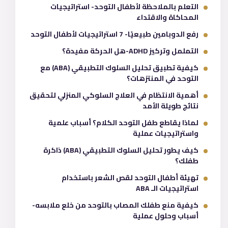
التعلم بالملاحظة لأطفال التوحد- استراتيجيات
المحاكاة والاقتداء
رفع الدوبامين طبيعيًا- 7 استراتيجيات لأطفال التوحد
التململ وتركيز ADHD-هل الحركة مفيدة؟
كيفية تطبيق تحليل السلوك التطبيقي (ABA) مع
التوحد في المنتزهات؟
أهمية الانتظام في العلاج السلوكي المنزلي لتحقيق
نتائج طويلة الأمد
لماذا يقاطع طفل التوحد الكلام؟ أسباب علمية
واستراتيجيات عملية
كيف يطور تحليل السلوك التطبيقي (ABA) ذاكرة
طفلك؟
تهيئة أطفال التوحد لقص الشعر باستخدام
استراتيجيات الـ ABA
كيفية منع طفلك المصاب بالتوحد من خلع ملابسه-
أسباب وحلول عملية