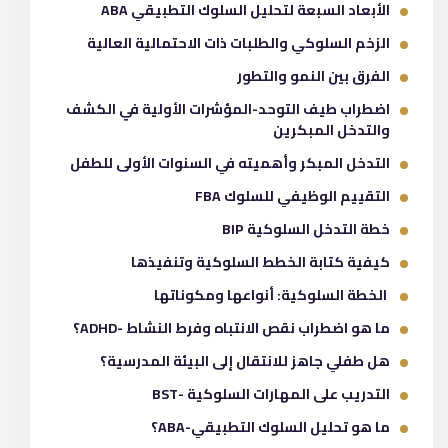
الأبعاد السبعة لتحليل السلوك التطبيقي ABA
الزخم السلوكي والطلبات ذات الاحتمالية العالية
الفرق بين النمو والتطور
اضطراب طيف التوحد-المؤشرات الأولية في الكشف
والتدخل المبكرين
التدخل المبكر وأهميته في السنوات الأولى للطفل
التقييم الوظيفي للسلوك FBA
خطة التدخل السلوكية BIP
كيفية كتابة الخطط السلوكية وتنفيذها
الخطة السلوكية: أنواعها ومكوناتها
ما هو اضطراب نقص الانتباه وفرط النشاط -ADHD؟
هل طفلي جاهز للانتقال إلى البيئة المدرسية؟
التدريب على المهارات السلوكية -BST
ما هو تحليل السلوك التطبيقي-ABA؟