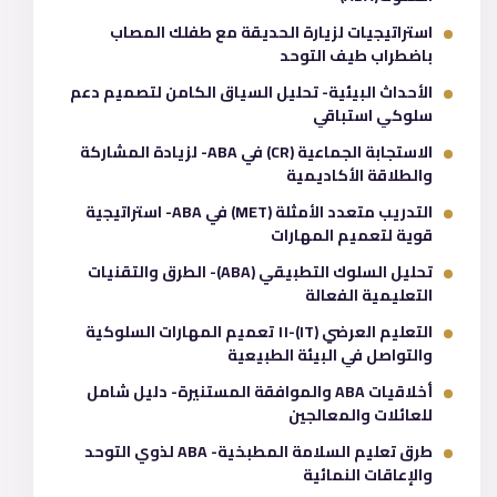
استراتيجيات لزيارة الحديقة مع طفلك المصاب
باضطراب طيف التوحد
الأحداث البيئية- تحليل السياق الكامن لتصميم دعم
سلوكي استباقي
الاستجابة الجماعية (CR) في ABA- لزيادة المشاركة
والطلاقة الأكاديمية
التدريب متعدد الأمثلة (MET) في ABA- استراتيجية
قوية لتعميم المهارات
تحليل السلوك التطبيقي (ABA)- الطرق والتقنيات
التعليمية الفعالة
التعليم العرضي (IT)-١١ تعميم المهارات السلوكية
والتواصل في البيئة الطبيعية
أخلاقيات ABA والموافقة المستنيرة- دليل شامل
للعائلات والمعالجين
طرق تعليم السلامة المطبخية- ABA لذوي التوحد
والإعاقات النمائية