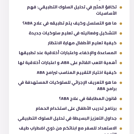
تكافؤ المثير في تحليل السلوك التطبيقي: فهم
الأساسيات
ما هو التسلسل وكيف يتم تطبيقه في علاج ABA؟
التشكيل وفعاليته في تعليم سلوكيات جديدة
كيفية تعليم الأطفال مهارة الانتظار
المساعدة والإخفاء، واعتبارات أخلاقية عند تطبيقها
أهمية اللعب القائم على ABA، و اعتبارات أخلاقية لها
كيفية اختيار التقييم المناسب لبرامج ABA
ما هو التعريف الإجرائي للسلوكيات المستهدفة في
برامج ABA
قانون المطابقة في علاج ABA؟
برنامج تدريب الأطفال على استخدام الحمام
جداول التعزيز البسيطة في تحليل السلوك التطبيقي
الاستعداد للسفر مع ابنائكم من ذوي اضطراب طيف