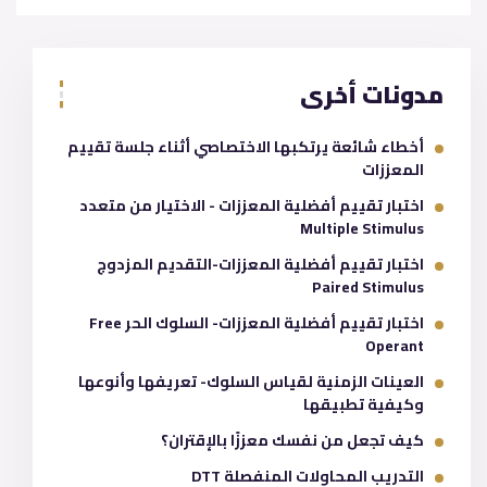
مدونات أخرى
أخطاء شائعة يرتكبها الاختصاصي أثناء جلسة تقييم
المعززات
اختبار تقييم أفضلية المعززات - الاختيار من متعدد
Multiple Stimulus
اختبار تقييم أفضلية المعززات-التقديم المزدوج
Paired Stimulus
اختبار تقييم أفضلية المعززات- السلوك الحر Free
Operant
العينات الزمنية لقياس السلوك- تعريفها وأنوعها
وكيفية تطبيقها
كيف تجعل من نفسك معززًا بالإقتران؟
التدريب المحاولات المنفصلة DTT