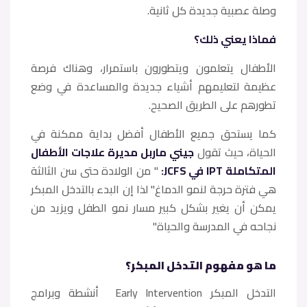
وصلة عصبية جديدة كل ثانية.
فماذا يعني ذلك؟
الأطفال يتعلمون ويتطورون باستمرار، وهناك فرصة
عظيمة لتعليمهم أشياء جديدة والمساعدة في وضع
تطورهم على الطريق الصحيح.
كما يستحق جميع الأطفال أفضل بداية ممكنة في
الحياة، حيث تقول
جيني ماربل مديرة علاجات الأطفال
المتكاملة IPT في JCFS:
" من الولادة حتى سن الثالثة
هي فترة حرجة لنمو الدماغ" لذا إن البدء بالتدخل المبكر
يمكن أن يغير بشكل كبير مسار نمو الطفل ويزيد من
نجاحه في المدرسة والحياة"
ما هو مفهوم التدخل المبكر؟
التدخل المبكر Early Intervention أنشطة وبرامج