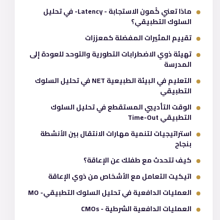
ماذا تعني كُمون الاستجابة - Latency- في تحليل
السلوك التطبيقي؟
تقييم المثيرات المفضلة كمعززات
تهيئة ذوي الاضطرابات التطورية والتوحد للعودة إلى
المدرسة
التعليم في البيئة الطبيعية NET في تحليل السلوك
التطبيقي
الوقت التأديبي المستقطع في تحليل السلوك
التطبيقي Time-Out
استراتيجيات لتنمية مهارات الانتقال بين الأنشطة
بنجاح
كيف تتحدث مع طفلك عن الإعاقة؟
اتيكيت التعامل مع الأشخاص من ذوي الإعاقة
العمليات الدافعية في تحليل السلوك التطبيقي- MO
العمليات الدافعية الشرطية - CMOs