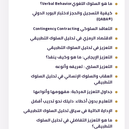
ما هو السلوك اللغويVerbal Behavior؟
كيفية التسجيل والحجز لاختبار البورد الدولي
(®QABA)
التعاقد السلوكي Contingency Contracting
الاقتصاد الرمزي في تحليل السلوك التطبيقي
التعزيز في تحليل السلوك التطبيقي
التعزيز الإيجابي: ما هو وكيف ينفذ؟
التعزيز السلبي : تعريفه وأنوعه
العقاب والسلوك الإنساني في تحليل السلوك
التطبيقي
جداول التعزيز المركبة: مفهومها وأنواعها
التعليم بدون أخطاء: دليلك نحو تدريب أفضل
الإدارة الذاتية في سياق تحليل السلوك التطبيقي
ما هو التعزيز التفاضلي في تحليل السلوك
التطبيقي؟