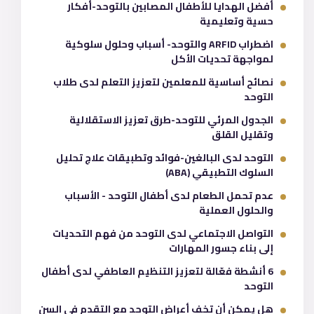
أفضل الهدايا للأطفال المصابين بالتوحد-أفكار
حسية وتعليمية
اضطراب ARFID والتوحد- أسباب وحلول سلوكية
لمواجهة تحديات الأكل
نصائح أساسية للمعلمين لتعزيز التعلم لدى طلاب
التوحد
الجدول المرئي للتوحد-طرق تعزيز الاستقلالية
وتقليل القلق
التوحد لدى البالغين-فوائد وتطبيقات علاج تحليل
السلوك التطبيقي (ABA)
عدم تحمل الطعام لدى أطفال التوحد - الأسباب
والحلول العملية
التواصل الاجتماعي لدى التوحد من فهم التحديات
إلى بناء جسور المهارات
6 أنشطة فعّالة لتعزيز التنظيم العاطفي لدى أطفال
التوحد
هل يمكن أن تخف أعراض التوحد مع التقدم في السن