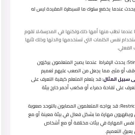
رة المثير الخاطئة Faulty stimulus control: يحدث عندما يخضع سلوك ما للسيطرة المقيدة ليس له
ا عندما تطلب منها أمها ذلك.ولكنها في المدرسة،لا تقوم
ستخدام نفس الكلمات التي تستخدمها والدتها وذلك لأنها
 الفعلي.
الإفراط في انتقائية المثير Stimulus Overselectivity: يحدث الإفراط عندما يصبح المتعلمون يركزون
ف أو مثير، مما يجعل من الصعب عليهم تعميم
ى سبيل المثال:
قد يتعلم المتعلم كيفية التعرف على
عرف على تفاحة حمراء أو مكعب أحمر خارج بيئة
التحكم السياقي المقيد Restricted Contextual Control: قد يواجه المتعلمون المصابون بالتوحد صعوبة
ن ويظهرون مهارة ما بشكل فعال في بيئة معينة أو مع
نفس المهارة في بيئات مختلفة أو مع أشخاص
يعيق التعميم.