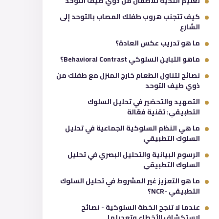
تعليم التحية للأطفال من ذوي طيف التوحد
كيف تتجنب هروب طفلك المصاب بالتوحد إلى
الشارع
ما هو تدريب عكس العادة؟
ماهو التباين السلوكي Behavioral Contrast؟
نصائح لتناول الطعام خارج المنزل مع طفلك من
ذوي طيف التوحد
التمهيد والتحضير في تحليل السلوك
التطبيقي: تقنية فعّالة
ما هي النظم السلوكية الجماعية في تحليل
السلوك التطبيقي
الرسوم البيانية والتحليل البصري في تحليل
السلوك التطبيقي
ما هو التعزيز غير المشروط في تحليل السلوك
التطبيقي -NCR؟
عندما لا تنجح الخطة السلوكية - نصائح
لاستكشاف الأخطاء وتعديلها