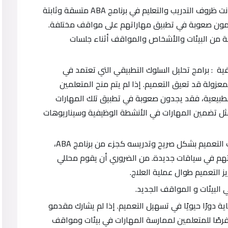
الاختلافات غير الكافية في ظروف التدريب: إذا كانت ظروف التدريب والتعليم في برنامج ABA متسقة وثابتة
تعلمون صعوبة في تطبيق مهاراتهم على مواقف مختلفة.
من البيئات والأشخاص والمواقف أثناء جلسات
افية : برامج تحليل السلوك التطبيقي التي تعتمد في
معزولة قد تعيق التعميم. إذا لم يتم منح المتعلمين
الطبيعية، فقد يجدون صعوبة في تطبيق تلك المهارات
ة، مثل تضمين المهارات في الأنشطة الوظيفية وسيناريوهات
تعليمات التعميم المحدودة: إذا لم يتم استهداف التعميم بشكل صريح وتدريسه كجزء من برنامج ABA،
هم في سياقات جديدة. من الضروري أن يقوم محللي
 التعميم طوال عملية العلاج.
البيئات و المواقف الجديد.
 دورًا حيويًا في تسهيل التعميم. إذا لم يشارك مقدمو
ي برنامج ABA ولم يقدموا فرصًا للمتعلمين لممارسة المهارات في بيئات ومواقف