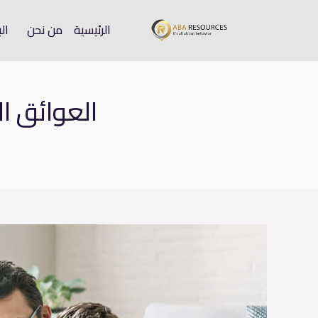
الرئيسية
من نحن
الب
العوائق ا