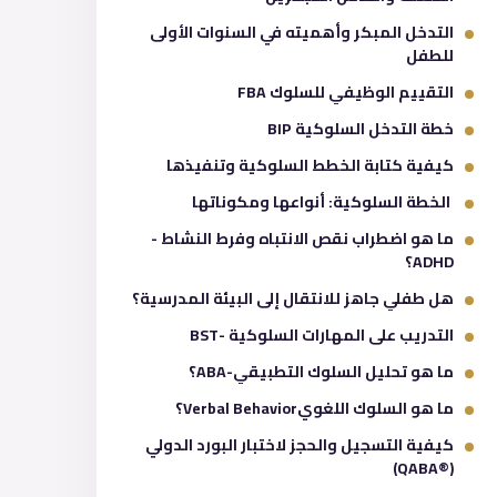
التدخل المبكر وأهميته في السنوات الأولى
للطفل
التقييم الوظيفي للسلوك FBA
خطة التدخل السلوكية BIP
كيفية كتابة الخطط السلوكية وتنفيذها
الخطة السلوكية: أنواعها ومكوناتها
ما هو اضطراب نقص الانتباه وفرط النشاط -
ADHD؟
هل طفلي جاهز للانتقال إلى البيئة المدرسية؟
التدريب على المهارات السلوكية -BST
ما هو تحليل السلوك التطبيقي-ABA؟
ما هو السلوك اللغويVerbal Behavior؟
كيفية التسجيل والحجز لاختبار البورد الدولي
(®QABA)