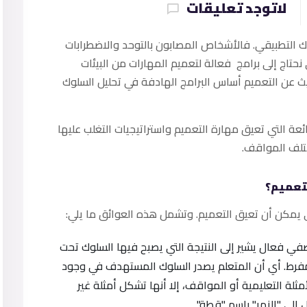
لاتوجد تعليقات
ك التطبيقي. فالأشخاص المصابون بالتوحد والاضطرابات
 نحتاج إلى برامج فعالة لتعميم المهارات من البيئات
لحديث عن التعميم أساس البرامج الهادفة في تحليل السلوك
عة التي تعيق مهارة التعميم واستراتيجيات التغلب عليها
تلف المواقف.
لتعميم؟
Overgeneralizatio: مصطلح وصفي فعال يشير إلى النتيجة التي يصبح فيها السلوك تحت
فرط. أي أن المتعلم يصدر السلوك المستهدف في وجود
ثلة التعليمية أو المواقف، إلا أنها تشكل أمثلة غير
إلى "النمر" باسم "قطة".