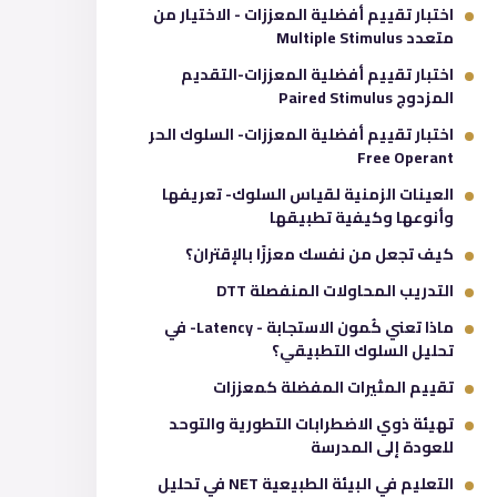
اختبار تقييم أفضلية المعززات - الاختيار من
متعدد Multiple Stimulus
اختبار تقييم أفضلية المعززات-التقديم
المزدوج Paired Stimulus
اختبار تقييم أفضلية المعززات- السلوك الحر
Free Operant
العينات الزمنية لقياس السلوك- تعريفها
وأنوعها وكيفية تطبيقها
كيف تجعل من نفسك معززًا بالإقتران؟
التدريب المحاولات المنفصلة DTT
ماذا تعني كُمون الاستجابة - Latency- في
تحليل السلوك التطبيقي؟
تقييم المثيرات المفضلة كمعززات
تهيئة ذوي الاضطرابات التطورية والتوحد
للعودة إلى المدرسة
التعليم في البيئة الطبيعية NET في تحليل