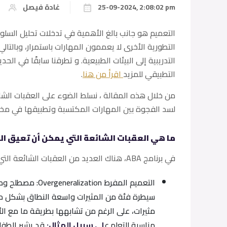
25-09-2024, 2:08:02 pm
غادة فيصل
التعميم هو جانب بالغ الأهمية في تدخلات تحليل السلو
التطورية الأخرى لا يعممون المهارات باستمرار، وبالتالي
التدريبية إلى البيئات الطبيعية. و تطرقنا سابقًا في ا
التطبيقي للمزيد
اقرأ من هنا
.
من خلال هذه المقالة ، نسلط الضوء على العقبات الشائ
لسد الفجوة بين المهارات المكتسبة وتطبيقها في مخ
ما هي العقبات الشائعة التي يمكن أن تعيق ا
في برنامج ABA، هناك العديد من العقبات الشائعة التي يمكن أن تعيق التعميم. وتشمل هذه العوائق ما يلي:
التعميم المفرط n
سيطرة فئة من المثيرات واسعة النطاق بشكل م
مثيرات، على الرغم من تشابهها بطريقة ما مع الأم
مناسبة للتعلم.
ع
لى سبيل المثال:
قد يشير الطفل 