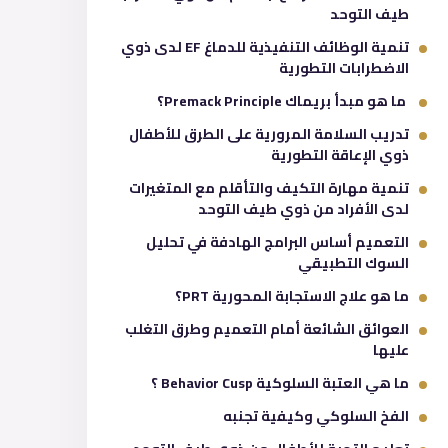
طيف التوحد
تنمية الوظائف التنفيذية للدماغ EF لدى ذوي
الاضطرابات التطورية
ما هو مبدأ بريماك Premack Principle؟
تدريب السلامة المرورية على الطرق للأطفال
ذوي الإعاقة التطورية
تنمية مهارة التكيف والتأقلم مع المتغيرات
لدى الأفراد من ذوي طيف التوحد
التعميم أساس البرامج الهادفة في تحليل
السوك التطبيقي
ما هو علاج الاستجابة المحورية PRT؟
العوائق الشائعة أمام التعميم وطرق التغلب
عليها
ما هي العتبة السلوكية Behavior Cusp ؟
الفخ السلوكي وكيفية تجنبه