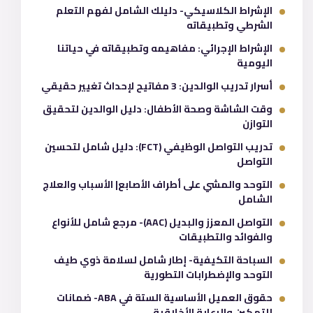
الإشراط الكلاسيكي- دليلك الشامل لفهم التعلم
الشرطي وتطبيقاته
الإشراط الإجرائي: مفاهيمه وتطبيقاته في حياتنا
اليومية
أسرار تدريب الوالدين: 3 مفاتيح لإحداث تغيير حقيقي
وقت الشاشة وصحة الأطفال: دليل الوالدين لتحقيق
التوازن
تدريب التواصل الوظيفي (FCT): دليل شامل لتحسين
التواصل
التوحد والمشي على أطراف الأصابع| الأسباب والعلاج
الشامل
التواصل المعزز والبديل (AAC)- مرجع شامل للأنواع
والفوائد والتطبيقات
السباحة التكيفية- إطار شامل لسلامة ذوي طيف
التوحد والإضطرابات التطورية
حقوق العميل الأساسية الستة في ABA- ضمانات
للتمكين والرعاية الأخلاقية