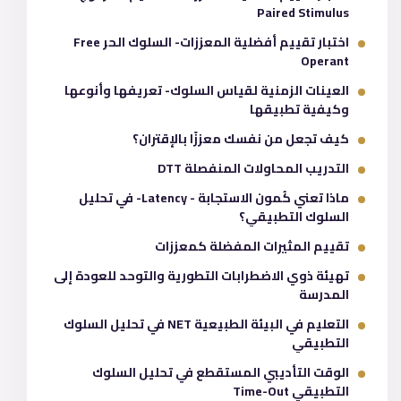
Paired Stimulus
اختبار تقييم أفضلية المعززات- السلوك الحر Free
Operant
العينات الزمنية لقياس السلوك- تعريفها وأنوعها
وكيفية تطبيقها
كيف تجعل من نفسك معززًا بالإقتران؟
التدريب المحاولات المنفصلة DTT
ماذا تعني كُمون الاستجابة - Latency- في تحليل
السلوك التطبيقي؟
تقييم المثيرات المفضلة كمعززات
تهيئة ذوي الاضطرابات التطورية والتوحد للعودة إلى
المدرسة
التعليم في البيئة الطبيعية NET في تحليل السلوك
التطبيقي
الوقت التأديبي المستقطع في تحليل السلوك
التطبيقي Time-Out