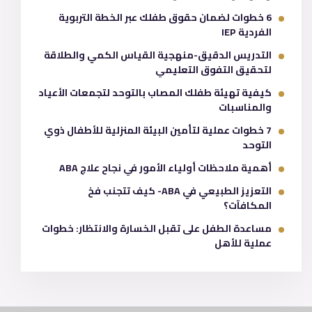
6 خطوات لضمان حقوق طفلك عبر الخطة التربوية
الفردية IEP
التدريس الدقيق-منهجية القياس الكمي والطلاقة
لتحقيق التفوق التعليمي
كيفية تهيئة طفلك المصاب بالتوحد لتجمعات الأعياد
والمناسبات
7 خطوات عملية لتأمين البيئة المنزلية للأطفال ذوي
التوحد
أهمية ملاحظات أولياء الأمور في نجاح علاج ABA
التعزيز الطبيعي في ABA- كيف تتجنب فخ
المكافآت؟
مساعدة الطفل على تقبل الخسارة والانتظار: خطوات
عملية للأهل