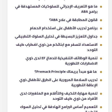
ما هو التعريف الإجرائي للسلوكيات المستهدفة في
برامج ABA
قانون المطابقة في علاج ABA؟
برنامج تدريب الأطفال على استخدام الحمام
جداول التعزيز البسيطة في تحليل السلوك التطبيقي
الاستعداد للسفر مع ابنائكم من ذوي اضطراب طيف
التوحد
تنمية الوظائف التنفيذية للدماغ EF لدى ذوي
الاضطرابات التطورية
ما هو مبدأ بريماك Premack Principle؟
تدريب السلامة المرورية على الطرق للأطفال ذوي
الإعاقة التطورية
تنمية مهارة التكيف والتأقلم مع المتغيرات لدى
الأفراد من ذوي طيف التوحد
التعميم أساس البرامج الهادفة في تحليل السوك