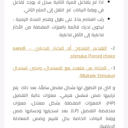
اذا لم يتفاعل للمرة الثانية سجل لا يوجد تفاعل
في ورقة البيانات ثم انتقل إلى المثير الثاني.
رتب العناصر بناءً على طول وقصر المدة الزمنية ،
ليكون لديك قائمة بالعززات المفضلة من الأكثر
فاعلية إلى الأقل فاعلية.
2-
التقديم المزدوج أو الاخيار الإجباري - (paired
stimulus (forced choice
3-
الاختيار من متعدد مع الاستبدال، وبدون استبدال
(Multiple Stimulus)
و التي تم التطرق لها بشكل مفصل سابقًا، بعد ذلك يتم
ترتيبها ضمن تسلسل هرمي.. معززات عالية التفضيل
(HP)، المعززات المفضلة بشكل معتدل، معززات
منخفضة التفضيل (LP). بعد تسجيلها وحسابها ضمن
ورقة البيانات الخاصة بكل تقييم وضمن المعادلة
الرياضية: