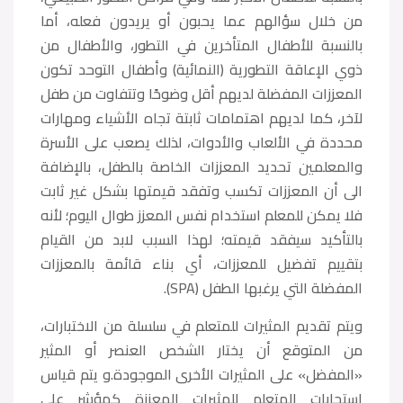
من خلال سؤالهم عما يحبون أو يريدون فعله، أما
بالنسبة للأطفال المتأخرين في التطور، والأطفال من
ذوي الإعاقة التطورية (النمائية) وأطفال التوحد تكون
المعززات المفضلة لديهم أقل وضوحًا وتتفاوت من طفل
لآخر، كما لديهم اهتمامات ثابتة تجاه الأشياء ومهارات
محددة في الألعاب والأدوات، لذلك يصعب على الأسرة
والمعلمين تحديد المعززات الخاصة بالطفل، بالإضافة
الى أن المعززات تكسب وتفقد قيمتها بشكل غير ثابت
فلا يمكن للمعلم استخدام نفس المعزز طوال اليوم؛ لأنه
بالتأكيد سيفقد قيمته؛ لهذا السبب لابد من القيام
بتقييم تفضيل للمعززات، أي بناء قائمة بالمعززات
المفضلة التي يرغبها الطفل (SPA).
ويتم تقديم المثيرات للمتعلم في سلسلة من الاختبارات،
من المتوقع أن يختار الشخص العنصر أو المثير
«المفضل» على المثيرات الأخرى الموجودة.و يتم قياس
استجابات المتعلم للمثيرات المعززة كمؤشر على