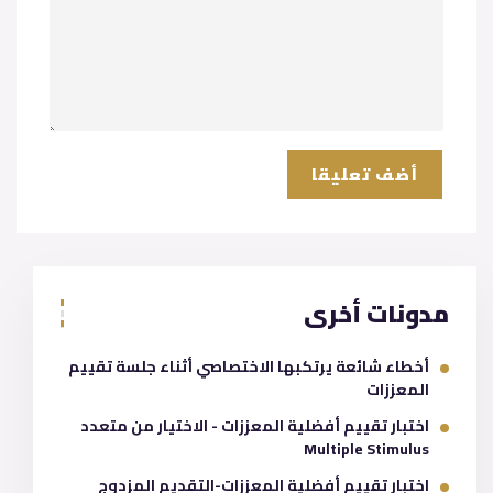
مدونات أخرى
أخطاء شائعة يرتكبها الاختصاصي أثناء جلسة تقييم
المعززات
اختبار تقييم أفضلية المعززات - الاختيار من متعدد
Multiple Stimulus
اختبار تقييم أفضلية المعززات-التقديم المزدوج