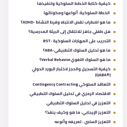
كيفية كتابة الخطط السلوكية وتنفيذها
الخطة السلوكية: أنواعها ومكوناتها
ما هو اضطراب نقص الانتباه وفرط النشاط -ADHD؟
هل طفلي جاهز للانتقال إلى البيئة المدرسية؟
التدريب على المهارات السلوكية -BST
ما هو تحليل السلوك التطبيقي-ABA؟
ما هو السلوك اللغويVerbal Behavior؟
كيفية التسجيل والحجز لاختبار البورد الدولي
(®QABA)
التعاقد السلوكي Contingency Contracting
الاقتصاد الرمزي في تحليل السلوك التطبيقي
التعزيز في تحليل السلوك التطبيقي
التعزيز الإيجابي: ما هو وكيف ينفذ؟
التعزيز السلبي : تعريفه وأنوعه