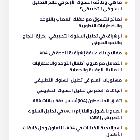
ما هي وظائف السلوك الأربع في علاج التحليل
السلوكي التطبيقي؟
نصائح للتسوق مع طفلك المصاب بالتوحد
والاضطرابات التطورية
الإشراف في تحليل السلوك التطبيقي: ركيزة النجاح
والنمو المهني
مفاتيح بناء علاقة إشرافية ناجحة في ABA
التعامل مع هروب أطفال التوحد والاضطرابات
النمائية: الوقاية والحماية
مستويات العلم في تحليل السلوك التطبيقي
اتجاهات العلم في تحليل السلوك التطبيقي
اتفاق الملاحظين (IOA)أساس دقة بيانات ABA
العلاج بالقبول والالتزام (ACT) في تحليل السلوك
التطبيقي (ABA)
استراتيجية الخيارات في ABA- للتعاون وحل خلافات
الأطفال