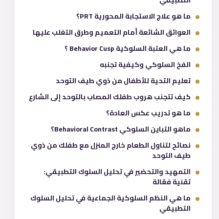
التطبيقي
ما هو علاج الاستجابة المحورية PRT؟
العوائق الشائعة أمام التعميم وطرق التغلب عليها
ما هي العتبة السلوكية Behavior Cusp ؟
الفخ السلوكي وكيفية تجنبه
تعليم التحية للأطفال من ذوي طيف التوحد
كيف تتجنب هروب طفلك المصاب بالتوحد إلى الشارع
ما هو تدريب عكس العادة؟
ماهو التباين السلوكي Behavioral Contrast؟
نصائح لتناول الطعام خارج المنزل مع طفلك من ذوي
طيف التوحد
التمهيد والتحضير في تحليل السلوك التطبيقي:
تقنية فعّالة
ما هي النظم السلوكية الجماعية في تحليل السلوك
التطبيقي