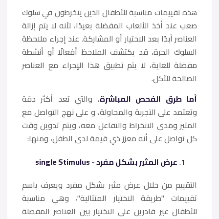
هذه تقييمات مناسبة للأطفال الذين ينخرطون في سلوك
صعب عند أخذ الألعاب المفضلة بعيدًا، لأنه لا يتم إزالة
العناصر أبدًا بعد الاختيار أو المشاركة. عند إجراء ملاحظة
السلوك الحرة، قد يكتشف الملاحظ أفعالًا أو أنشطة
مفضلة للغاية، لا يتم تطبيق هذا الإجراء مع العناصر
الصالحة للأكل.
أما طرق الفحص المباشرة
، والتي تعد أكثر دقة
وتعتمد على التجربة والمحاولة، و على نهج التواصل مع
المثير ومدى الانخراط والتفاعل معه، ويتم تدوين وقت
كل تواصل على أنه معزز ذي قيمة لدى الطفل، ومنها:
عرض المثير بشكل مفرد - single Stimulus
التقييم من خلال عرض مثير بشكل مفرد ويعرف باسم
تقييمات "طريقة الاختيار المتتالية"، وهي مناسبة
للأطفال غير قادرين على الاختيار بين العناصر المفضلة