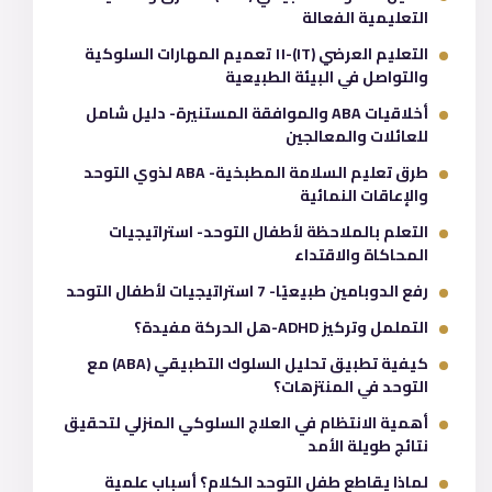
التعليمية الفعالة
التعليم العرضي (IT)-١١ تعميم المهارات السلوكية
والتواصل في البيئة الطبيعية
أخلاقيات ABA والموافقة المستنيرة- دليل شامل
للعائلات والمعالجين
طرق تعليم السلامة المطبخية- ABA لذوي التوحد
والإعاقات النمائية
التعلم بالملاحظة لأطفال التوحد- استراتيجيات
المحاكاة والاقتداء
رفع الدوبامين طبيعيًا- 7 استراتيجيات لأطفال التوحد
التململ وتركيز ADHD-هل الحركة مفيدة؟
كيفية تطبيق تحليل السلوك التطبيقي (ABA) مع
التوحد في المنتزهات؟
أهمية الانتظام في العلاج السلوكي المنزلي لتحقيق
نتائج طويلة الأمد
لماذا يقاطع طفل التوحد الكلام؟ أسباب علمية