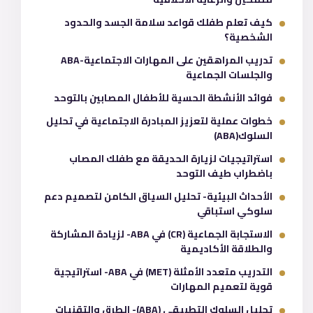
كيف تعلم طفلك قواعد سلامة الجسد والحدود
الشخصية؟
تدريب المراهقين على المهارات الاجتماعية-ABA
والجلسات الجماعية
فوائد الأنشطة الحسية للأطفال المصابين بالتوحد
خطوات عملية لتعزيز المبادرة الاجتماعية في تحليل
السلوك(ABA)
استراتيجيات لزيارة الحديقة مع طفلك المصاب
باضطراب طيف التوحد
الأحداث البيئية- تحليل السياق الكامن لتصميم دعم
سلوكي استباقي
الاستجابة الجماعية (CR) في ABA- لزيادة المشاركة
والطلاقة الأكاديمية
التدريب متعدد الأمثلة (MET) في ABA- استراتيجية
قوية لتعميم المهارات
تحليل السلوك التطبيقي (ABA)- الطرق والتقنيات