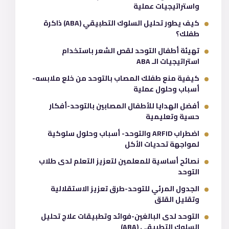
واستراتيجيات عملية
كيف يطور تحليل السلوك التطبيقي (ABA) ذاكرة
طفلك؟
تهيئة أطفال التوحد لقص الشعر باستخدام
استراتيجيات الـ ABA
كيفية منع طفلك المصاب بالتوحد من خلع ملابسه-
أسباب وحلول عملية
أفضل الهدايا للأطفال المصابين بالتوحد-أفكار
حسية وتعليمية
اضطراب ARFID والتوحد- أسباب وحلول سلوكية
لمواجهة تحديات الأكل
نصائح أساسية للمعلمين لتعزيز التعلم لدى طلاب
التوحد
الجدول المرئي للتوحد-طرق تعزيز الاستقلالية
وتقليل القلق
التوحد لدى البالغين-فوائد وتطبيقات علاج تحليل
السلوك التطبيقي (ABA)