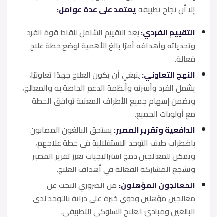
إلا أن نجاح تطبيقه
يعتمد على عدة عوامل:
التقييم الفردي:
يعد التقييم الشامل لنقاط قوة الفرد
وتحدياته وأهدافه أمرًا بالغ الأهمية لوضع خطة علاج
فعالة.
النهج التعاوني:
ينبغي أن يكون العلاج جهدًا تعاونيًا،
يشمل الفرد وأسرته وأنظمة الدعم الخاصة به والمعالج،
ويضمن إسهام جميع الأطراف المعنية توافق الخطة
مع أولويات الجميع.
الدافعية وتقرير المصير:
يستحق البالغون المصابون
باضطراب طيف التوحد الاستقلالية في خطة علاجهم،
ويمكن للمعالجين دمج استراتيجيات تعزز تقرير المصير
وتشجع المشاركة الفعالة في أهداف العلاج.
المعالجون المؤهلون:
من الضروري البحث عن
معالجين مؤهلين وذوي خبرة على دراية بالتوحد لدى
البالغين ومبادئ العلاج السلوكي التطبيقي.