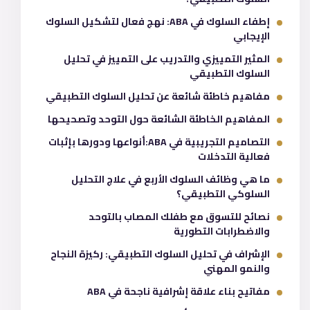
إطفاء السلوك في ABA: نهج فعال لتشكيل السلوك
الإيجابي
المثير التمييزي والتدريب على التمييز في تحليل
السلوك التطبيقي
مفاهيم خاطئة شائعة عن تحليل السلوك التطبيقي
المفاهيم الخاطئة الشائعة حول التوحد وتصحيحها
التصاميم التجريبية في ABA:أنواعها ودورها بإثبات
فعالية التدخلات
ما هي وظائف السلوك الأربع في علاج التحليل
السلوكي التطبيقي؟
نصائح للتسوق مع طفلك المصاب بالتوحد
والاضطرابات التطورية
الإشراف في تحليل السلوك التطبيقي: ركيزة النجاح
والنمو المهني
مفاتيح بناء علاقة إشرافية ناجحة في ABA