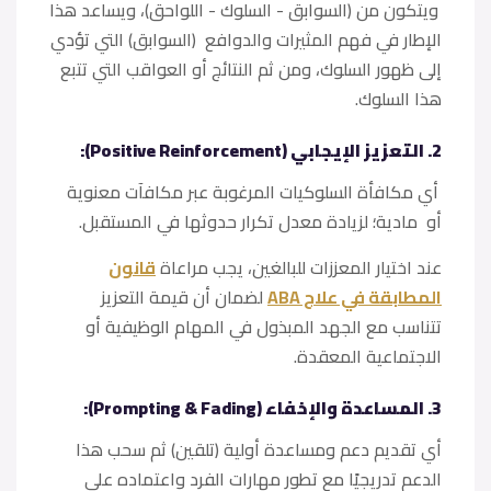
ويتكون من (السوابق - السلوك - اللواحق)، ويساعد هذا
الإطار في فهم المثيرات والدوافع (السوابق) التي تؤدي
إلى ظهور السلوك، ومن ثم النتائج أو العواقب التي تتبع
هذا السلوك.
2. التعزيز الإيجابي (Positive Reinforcement):
أي مكافأة السلوكيات المرغوبة عبر مكافآت معنوية
أو مادية؛ لزيادة معدل تكرار حدوثها في المستقبل.
عند اختيار المعززات للبالغين، يجب مراعاة
قانون
المطابقة في علاج ABA
لضمان أن قيمة التعزيز
تتناسب مع الجهد المبذول في المهام الوظيفية أو
الاجتماعية المعقدة.
3. المساعدة والإخفاء (Prompting & Fading):
أي تقديم دعم ومساعدة أولية (تلقين) ثم سحب هذا
الدعم تدريجيًا مع تطور مهارات الفرد واعتماده على