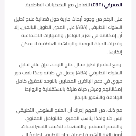
المعرفي (CBT)
للتعامل مع الاضطرابات العاطفية.
على الرغم من وجود أبحاث جارية حول فعالية علاج تحليل
السلوك التطبيقي (ABA) على المدى الطويل للبالغين، إلا
أن إمكاناته في تعزيز التواصل والمهارات الاجتماعية
وقدرات الحياة اليومية والرفاهية العاطفية لا يمكن
إنكارها.
ومع استمرار تطور مجال علاج التوحد، فإن علاج تحليل
السلوك التطبيقي (ABA) يحمل في طياته وعدًا بلعب دور
حيوي في دعم البالغين المصابين بالتوحد لتحقيق كامل
إمكاناتهم وعيش حياة مليئة بالاستقلالية والروابط
الهادفة والشعور بالإنجاز
مع ذلك، من المهم إدراك أن العلاج السلوكي التطبيقي
ليس حلًا واحدًا يناسب الجميع، فالتواصل المفتوح،
والتقييم المستمر، والاستعداد لتكييف الاستراتيجيات،
أمورٌ بالغة الأهمية لضمان نجاح التطبيق، إضافةً إلى