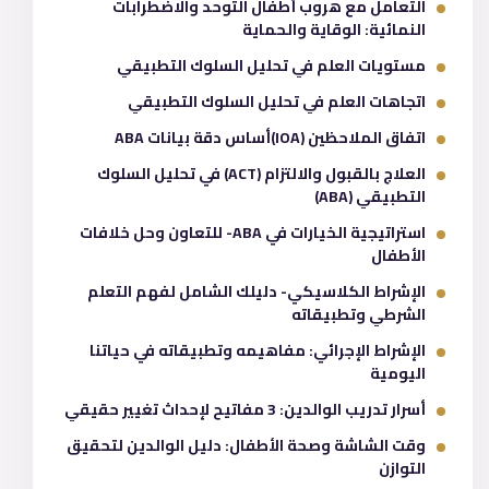
التعامل مع هروب أطفال التوحد والاضطرابات
النمائية: الوقاية والحماية
مستويات العلم في تحليل السلوك التطبيقي
اتجاهات العلم في تحليل السلوك التطبيقي
اتفاق الملاحظين (IOA)أساس دقة بيانات ABA
العلاج بالقبول والالتزام (ACT) في تحليل السلوك
التطبيقي (ABA)
استراتيجية الخيارات في ABA- للتعاون وحل خلافات
الأطفال
الإشراط الكلاسيكي- دليلك الشامل لفهم التعلم
الشرطي وتطبيقاته
الإشراط الإجرائي: مفاهيمه وتطبيقاته في حياتنا
اليومية
أسرار تدريب الوالدين: 3 مفاتيح لإحداث تغيير حقيقي
وقت الشاشة وصحة الأطفال: دليل الوالدين لتحقيق
التوازن