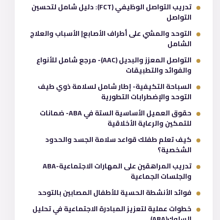
تدريب التواصل الوظيفي (FCT): دليل شامل لتحسين
التواصل
التوحد والمشي على أطراف الأصابع| الأسباب والعلاج
الشامل
التواصل المعزز والبديل (AAC)- مرجع شامل للأنواع
والفوائد والتطبيقات
السباحة التكيفية- إطار شامل لسلامة ذوي طيف
التوحد والإضطرابات التطورية
حقوق العميل الأساسية الستة في ABA- ضمانات
للتمكين والرعاية الأخلاقية
كيف تعلم طفلك قواعد سلامة الجسد والحدود
الشخصية؟
تدريب المراهقين على المهارات الاجتماعية-ABA
والجلسات الجماعية
فوائد الأنشطة الحسية للأطفال المصابين بالتوحد
خطوات عملية لتعزيز المبادرة الاجتماعية في تحليل
السلوك(ABA)