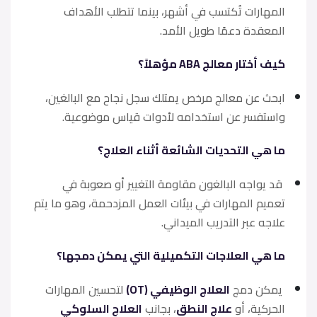
المهارات تُكتسب في أشهر، بينما تتطلب الأهداف
المعقدة دعمًا طويل الأمد.
كيف أختار معالج ABA مؤهلاً؟
ابحث عن معالج مرخص يمتلك سجل نجاح مع البالغين،
واستفسر عن استخدامه لأدوات قياس موضوعية.
ما هي التحديات الشائعة أثناء العلاج؟
قد يواجه البالغون مقاومة التغيير أو صعوبة في
تعميم المهارات في بيئات العمل المزدحمة، وهو ما يتم
علاجه عبر التدريب الميداني.
ما هي العلاجات التكميلية التي يمكن دمجها؟
يمكن دمج
العلاج الوظيفي (OT)
لتحسين المهارات
الحركية، أو
علاج النطق
، بجانب
العلاج السلوكي