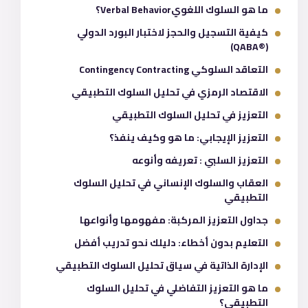
ما هو السلوك اللغويVerbal Behavior؟
كيفية التسجيل والحجز لاختبار البورد الدولي
(®QABA)
التعاقد السلوكي Contingency Contracting
الاقتصاد الرمزي في تحليل السلوك التطبيقي
التعزيز في تحليل السلوك التطبيقي
التعزيز الإيجابي: ما هو وكيف ينفذ؟
التعزيز السلبي : تعريفه وأنوعه
العقاب والسلوك الإنساني في تحليل السلوك
التطبيقي
جداول التعزيز المركبة: مفهومها وأنواعها
التعليم بدون أخطاء: دليلك نحو تدريب أفضل
الإدارة الذاتية في سياق تحليل السلوك التطبيقي
ما هو التعزيز التفاضلي في تحليل السلوك
التطبيقي؟