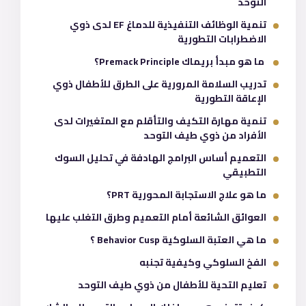
التوحد
تنمية الوظائف التنفيذية للدماغ EF لدى ذوي
الاضطرابات التطورية
ما هو مبدأ بريماك Premack Principle؟
تدريب السلامة المرورية على الطرق للأطفال ذوي
الإعاقة التطورية
تنمية مهارة التكيف والتأقلم مع المتغيرات لدى
الأفراد من ذوي طيف التوحد
التعميم أساس البرامج الهادفة في تحليل السوك
التطبيقي
ما هو علاج الاستجابة المحورية PRT؟
العوائق الشائعة أمام التعميم وطرق التغلب عليها
ما هي العتبة السلوكية Behavior Cusp ؟
الفخ السلوكي وكيفية تجنبه
تعليم التحية للأطفال من ذوي طيف التوحد