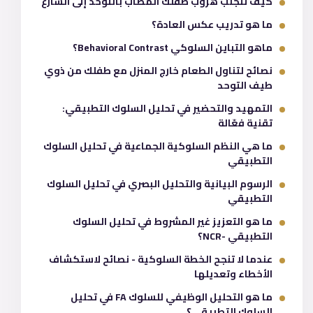
كيف تتجنب هروب طفلك المصاب بالتوحد إلى الشارع
ما هو تدريب عكس العادة؟
ماهو التباين السلوكي Behavioral Contrast؟
نصائح لتناول الطعام خارج المنزل مع طفلك من ذوي
طيف التوحد
التمهيد والتحضير في تحليل السلوك التطبيقي:
تقنية فعّالة
ما هي النظم السلوكية الجماعية في تحليل السلوك
التطبيقي
الرسوم البيانية والتحليل البصري في تحليل السلوك
التطبيقي
ما هو التعزيز غير المشروط في تحليل السلوك
التطبيقي -NCR؟
عندما لا تنجح الخطة السلوكية - نصائح لاستكشاف
الأخطاء وتعديلها
ما هو التحليل الوظيفي للسلوك FA في تحليل
السلوك التطبيقي؟