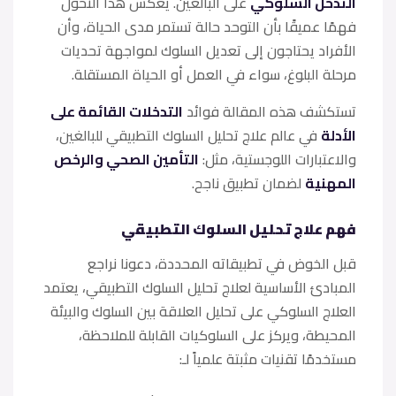
التدخل السلوكي
على البالغين. يعكس هذا التحول
فهمًا عميقًا بأن التوحد حالة تستمر مدى الحياة، وأن
الأفراد يحتاجون إلى تعديل السلوك لمواجهة تحديات
مرحلة البلوغ، سواء في العمل أو الحياة المستقلة.
تستكشف هذه المقالة فوائد
التدخلات القائمة على
الأدلة
في عالم علاج تحليل السلوك التطبيقي للبالغين،
والاعتبارات اللوجستية، مثل:
التأمين الصحي والرخص
المهنية
لضمان تطبيق ناجح.
فهم علاج تحليل السلوك التطبيقي
قبل الخوض في تطبيقاته المحددة، دعونا نراجع
المبادئ الأساسية لعلاج تحليل السلوك التطبيقي، يعتمد
العلاج السلوكي على تحليل العلاقة بين السلوك والبيئة
المحيطة، ويركز على السلوكيات القابلة للملاحظة،
مستخدمًا تقنيات مثبتة علمياً لـ: