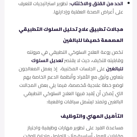
الحد من القلق والاكتئاب:
تطوير استراتيجيات للتعرف
على أعراض الصحة العقلية وإدارتها.
مجالات تطبيق علاج تحليل السلوك التطبيقي
المصممة خصيصًا للبالغين
تكمن روعة العلاج السلوكي التطبيقي في مرونته
وقابليته للتكيف، حيث لا يقتصر
تعديل السلوك
للبالغين
على الجلسات المكتبية، إذ يعمل المعالجون
بتعاون وثيق مع الأفراد وأنظمة الدعم الخاصة بهم
لوضع خطة علاجية مُخصصة، فيما يلي بعض المجالات
التي يُمكن أن يُفيد فيها العلاج السلوكي التطبيقي
البالغين وتمتد ليشمل سياقات واقعية:
التأهيل المهني والتوظيف
مساعدة الفرد على تطوير مهارات وظيفية واجتياز
مقابلات العمل أساسية،مثل: التواصل وإدارة الوقت