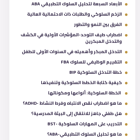
الأبعاد السبعة لتحليل السلوك التطبيقي ABA
الزخم السلوكي والطلبات ذات الاحتمالية العالية
الفرق بين النمو والتطور
اضطراب طيف التوحد-المؤشرات الأولية في الكشف
والتدخل المبكرين
التدخل المبكر وأهميته في السنوات الأولى للطفل
التقييم الوظيفي للسلوك FBA
خطة التدخل السلوكية BIP
كيفية كتابة الخطط السلوكية وتنفيذها
الخطة السلوكية: أنواعها ومكوناتها
ما هو اضطراب نقص الانتباه وفرط النشاط -ADHD؟
هل طفلي جاهز للانتقال إلى البيئة المدرسية؟
التدريب على المهارات السلوكية -BST
ما هو تحليل السلوك التطبيقي-ABA؟