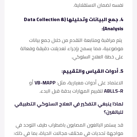
نفسه لضمان الاستقلالية.
4. جمع البيانات وتحليلها (Data Collection &
Analysis):
يتم مراقبة ومتابعة التقدم من خلال جمع بيانات
موضوعية، مما يسمح بإجراء تعديلات دقيقة وفعالة
على خطة العلاج السلوكي.
5. أدوات القياس والتقييم:
الاعتماد على أدوات معيارية، مثل:
VB-MAPP
أو
ABLLS-R
لتقييم المهارات بدقة قبل البدء.
لماذا ينبغي التفكير في العلاج السلوكي التطبيقي
للبالغين؟
قد يستمر البالغون المصابون باضطراب طيف التوحد في
مواجهة تحديات في مختلف مجالات الحياة، بما في ذلك: