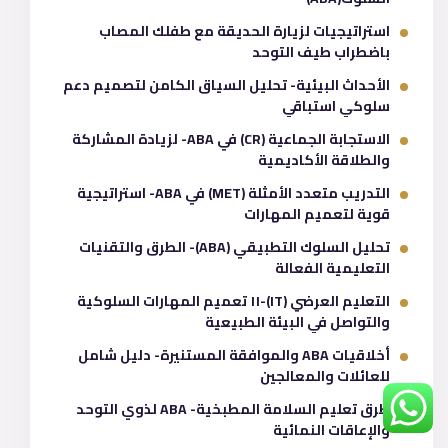
استراتيجيات لزيارة الحديقة مع طفلك المصاب
باضطراب طيف التوحد
الأحداث البيئية- تحليل السياق الكامن لتصميم دعم
سلوكي استباقي
الاستجابة الجماعية (CR) في ABA- لزيادة المشاركة
والطلاقة الأكاديمية
التدريب متعدد الأمثلة (MET) في ABA- استراتيجية
قوية لتعميم المهارات
تحليل السلوك التطبيقي (ABA)- الطرق والتقنيات
التعليمية الفعالة
التعليم العرضي (IT)-١١ تعميم المهارات السلوكية
والتواصل في البيئة الطبيعية
أخلاقيات ABA والموافقة المستنيرة- دليل شامل
للعائلات والمعالجين
طرق تعليم السلامة المطبخية- ABA لذوي التوحد
والإعاقات النمائية