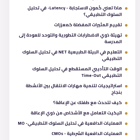
ماذا تعني كُمون الاستجابة - Latency- في تحليل
السلوك التطبيقي؟
تقييم المثيرات المفضلة كمعززات
تهيئة ذوي الاضطرابات التطورية والتوحد للعودة إلى
المدرسة
التعليم في البيئة الطبيعية NET في تحليل السلوك
التطبيقي
الوقت التأديبي المستقطع في تحليل السلوك
التطبيقي Time-Out
استراتيجيات لتنمية مهارات الانتقال بين الأنشطة
بنجاح
كيف تتحدث مع طفلك عن الإعاقة؟
اتيكيت التعامل مع الأشخاص من ذوي الإعاقة
العمليات الدافعية في تحليل السلوك التطبيقي- MO
العمليات الدافعية الشرطية - CMOs