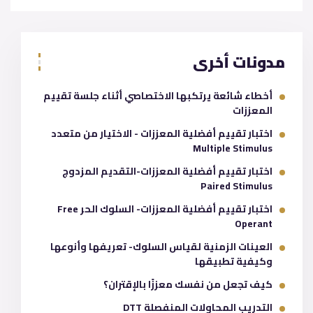
مدونات أخرى
أخطاء شائعة يرتكبها الاختصاصي أثناء جلسة تقييم
المعززات
اختبار تقييم أفضلية المعززات - الاختيار من متعدد
Multiple Stimulus
اختبار تقييم أفضلية المعززات-التقديم المزدوج
Paired Stimulus
اختبار تقييم أفضلية المعززات- السلوك الحر Free
Operant
العينات الزمنية لقياس السلوك- تعريفها وأنوعها
وكيفية تطبيقها
كيف تجعل من نفسك معززًا بالإقتران؟
التدريب المحاولات المنفصلة DTT