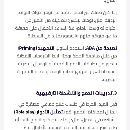
إذا كان طفلك غير لفظي، تأكد من توفر أدوات التواصل
البديلة، مثل: لوحات بيكس؛ لتمكينه من التعبير عن
احتياجاته وسط الزحام، هذا يُساعد الأطفال على معرفة
ما هو متوقع منهم والشعور بمزيد من السيطرة.
نصيحة من ABA:
استخدم أسلوب
التمهيد (Priming
)
من خلال مراجعة الخطة يوميًا، اربط الشروحات اللفظية
بالصور من تطبيقات الدعم الرقمية أو الوسائل البصرية
البسيطة لتعزيز الفهم،وتنظيم الوقت وتقديم التنبيهات
البصرية.
3. تدريبات الدمج والأنشطة الترفيهية
قبل العيد، انخرط في جلسات علاج جماعي مصغرة في
المنزل لمحاكاة التجمع، قم
بتمثيل الأدوار (Role play)
الشائعة في المنزل، مثل: إلقاء التحية، والتلويح باليد، أو
طلب استراحة، إذ يُتيح التدريب المسبق للأطفال بناء