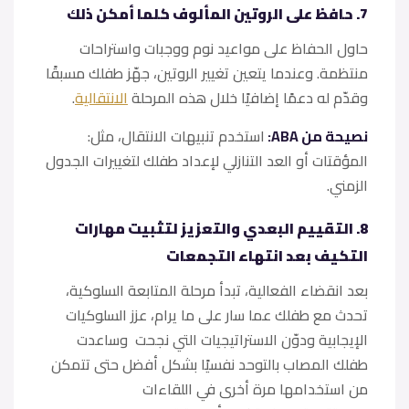
7. حافظ على الروتين المألوف كلما أمكن ذلك
حاول الحفاظ على مواعيد نوم ووجبات واستراحات
منتظمة. وعندما يتعين تغيير الروتين، جهّز طفلك مسبقًا
وقدّم له دعمًا إضافيًا خلال هذه المرحلة
الانتقالية
.
نصيحة من ABA:
استخدم تنبيهات الانتقال، مثل:
المؤقتات أو العد التنازلي لإعداد طفلك لتغييرات الجدول
الزمني.
8. التقييم البعدي والتعزيز لتثبيت مهارات
التكيف بعد انتهاء التجمعات
بعد انقضاء الفعالية، تبدأ مرحلة المتابعة السلوكية،
تحدث مع طفلك عما سار على ما يرام، عزز السلوكيات
الإيجابية ودوّن الاستراتيجيات التي نجحت وساعدت
طفلك المصاب بالتوحد نفسيًا بشكل أفضل حتى تتمكن
من استخدامها مرة أخرى في اللقاءات