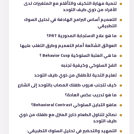
تنمية مهارة التكيف والتأقلم مع المتغيرات لدى
الأفراد من ذوي طيف التوحد
التعميم أساس البرامج الهادفة في تحليل السوك
التطبيقي
ما هو علاج الاستجابة المحورية PRT؟
العوائق الشائعة أمام التعميم وطرق التغلب عليها
ما هي العتبة السلوكية Behavior Cusp ؟
الفخ السلوكي وكيفية تجنبه
تعليم التحية للأطفال من ذوي طيف التوحد
كيف تتجنب هروب طفلك المصاب بالتوحد إلى الشارع
ما هو تدريب عكس العادة؟
ماهو التباين السلوكي Behavioral Contrast؟
نصائح لتناول الطعام خارج المنزل مع طفلك من ذوي
طيف التوحد
التمهيد والتحضير في تحليل السلوك التطبيقي: