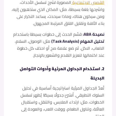
القصص الاجتماعية
المصورة لشرح تسلسل الأحداث،
واشرحها بلغة بسيطة، مثل: المكان الذي ستذهبون إليه،
ومن سيكون هناك، وماذا سيحدث، يساعد التكرار على
بناء الألفة وتقليل القلق المرتبط المجهول.
نصيحة ABA:
قسّم الحدث إلى خطوات بسيطة باستخدام
تحليل المهام (Task Analysis)
مثل: الوصول، السلام،
الالعاب، الاكل. ثم ضع علامة صح أو احذف كل خطوة
عند اكتمالها لتعزيز التقدم والشعور بالإنجاز.
2. استخدام الجداول المرئية وأدوات التواصل
البديلة
تُعدّ الجداول المرئية استراتيجية أساسية في تحليل
السلوك التطبيقي. أنشئ جدولًا بسيطًا يُظهر تسلسل
الخطوات، مثل: ارتداء الملابس، والتنقل، واستقبال
العائلة، وتناول الطعام، ووقت اللعب، والعودة إلى
المنزل.