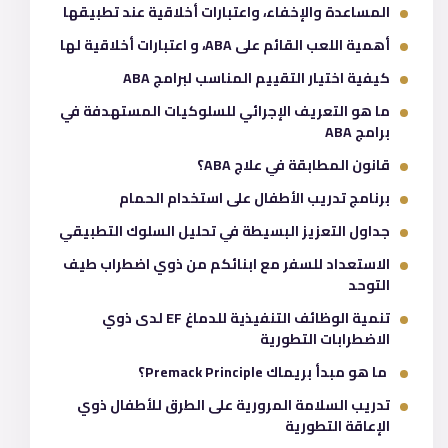
المساعدة والإخفاء، واعتبارات أخلاقية عند تطبيقها
أهمية اللعب القائم على ABA، و اعتبارات أخلاقية لها
كيفية اختيار التقييم المناسب لبرامج ABA
ما هو التعريف الإجرائي للسلوكيات المستهدفة في
برامج ABA
قانون المطابقة في علاج ABA؟
برنامج تدريب الأطفال على استخدام الحمام
جداول التعزيز البسيطة في تحليل السلوك التطبيقي
الاستعداد للسفر مع ابنائكم من ذوي اضطراب طيف
التوحد
تنمية الوظائف التنفيذية للدماغ EF لدى ذوي
الاضطرابات التطورية
ما هو مبدأ بريماك Premack Principle؟
تدريب السلامة المرورية على الطرق للأطفال ذوي
الإعاقة التطورية