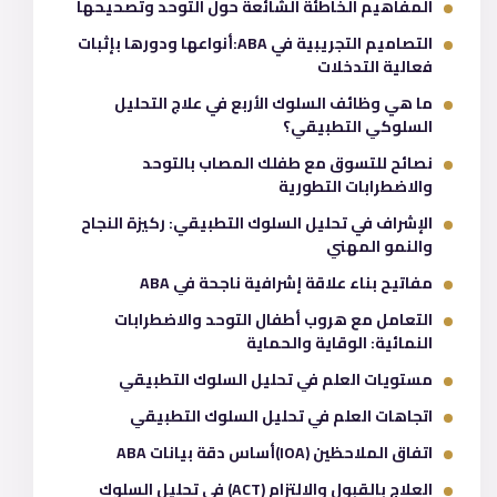
المفاهيم الخاطئة الشائعة حول التوحد وتصحيحها
التصاميم التجريبية في ABA:أنواعها ودورها بإثبات
فعالية التدخلات
ما هي وظائف السلوك الأربع في علاج التحليل
السلوكي التطبيقي؟
نصائح للتسوق مع طفلك المصاب بالتوحد
والاضطرابات التطورية
الإشراف في تحليل السلوك التطبيقي: ركيزة النجاح
والنمو المهني
مفاتيح بناء علاقة إشرافية ناجحة في ABA
التعامل مع هروب أطفال التوحد والاضطرابات
النمائية: الوقاية والحماية
مستويات العلم في تحليل السلوك التطبيقي
اتجاهات العلم في تحليل السلوك التطبيقي
اتفاق الملاحظين (IOA)أساس دقة بيانات ABA
العلاج بالقبول والالتزام (ACT) في تحليل السلوك