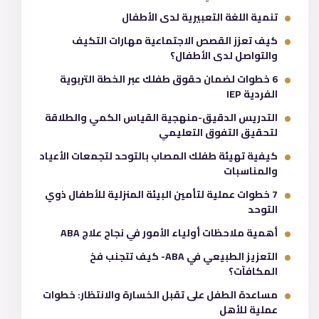
تنمية اللغة التعبيرية لدى الأطفال
كيف تعزز القصص الاجتماعية مهارات التكيف
والتواصل لدى الأطفال؟
6 خطوات لضمان حقوق طفلك عبر الخطة التربوية
الفردية IEP
التدريس الدقيق-منهجية القياس الكمي والطلاقة
لتحقيق التفوق التعليمي
كيفية تهيئة طفلك المصاب بالتوحد لتجمعات الأعياد
والمناسبات
7 خطوات عملية لتأمين البيئة المنزلية للأطفال ذوي
التوحد
أهمية ملاحظات أولياء الأمور في نجاح علاج ABA
التعزيز الطبيعي في ABA- كيف تتجنب فخ
المكافآت؟
مساعدة الطفل على تقبل الخسارة والانتظار: خطوات
عملية للأهل