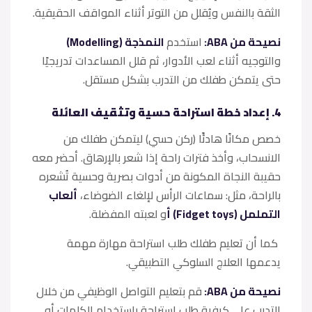
الثقة بالنفس ويُقلل من التوتر أثناء المواقف الحقيقية.
نصيحة من ABA:
استخدم
النمذجة (Modelling)
والتوجيه أثناء لعب الأدوار، ثم قلل المساعدات تدريجيًا
حتى يتمكن طفلك من التدرب بشكل مستقل.
4. إعداد خطة استراحة حسية وتثقيف العائلة
خصص مكانًا هادئًا (ركن حسي) ليتمكن طفلك من
الانسحاب، وأخذ فترات راحة إذا شعر بالإرهاق. أحضر معه
حقيبة النجاة المكونة من أدوات بصرية وحسية تُشعره
بالراحة، مثل: سماعات الرأس لإلغاء الضوضاء،
ألعاب
التململ (Fidget toys) أ
و لعبته المفضلة.
كما أن تعليم طفلك طلب استراحة مهارة مهمة
يدعمها العلاج السلوكي التطبيقي.
نصيحة من ABA:
قم بتعليم التواصل الوظيفي من خلال
التدرب على كيفية طلب استراحة باستخدام الكلمات أو