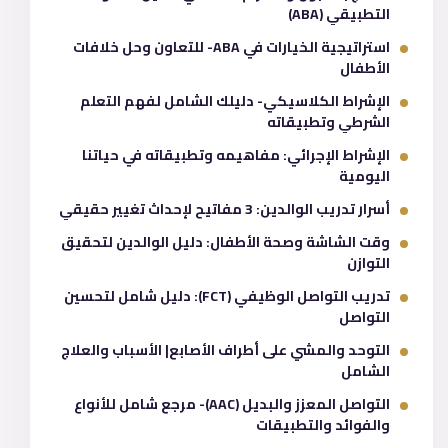
التطبيقي (ABA)
استراتيجية الخيارات في ABA- للتعاون وحل خلافات
الأطفال
الإشراط الكلاسيكي- دليلك الشامل لفهم التعلم
الشرطي وتطبيقاته
الإشراط الإجرائي: مفاهيمه وتطبيقاته في حياتنا
اليومية
أسرار تدريب الوالدين: 3 مفاتيح لإحداث تغيير حقيقي
وقت الشاشة وصحة الأطفال: دليل الوالدين لتحقيق
التوازن
تدريب التواصل الوظيفي (FCT): دليل شامل لتحسين
التواصل
التوحد والمشي على أطراف الأصابع| الأسباب والعلاج
الشامل
التواصل المعزز والبديل (AAC)- مرجع شامل للأنواع
والفوائد والتطبيقات