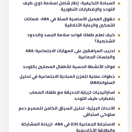
السباحة التكيفية- إطار شامل لسلامة ذوي طيف
التوحد والإضطرابات التطورية
حقوق العميل الأساسية الستة في ABA- ضمانات
للتمكين والرعاية الأخلاقية
كيف تعلم طفلك قواعد سلامة الجسد والحدود
الشخصية؟
تدريب المراهقين على المهارات الاجتماعية-ABA
والجلسات الجماعية
فوائد الأنشطة الحسية للأطفال المصابين بالتوحد
خطوات عملية لتعزيز المبادرة الاجتماعية في تحليل
السلوك(ABA)
استراتيجيات لزيارة الحديقة مع طفلك المصاب
باضطراب طيف التوحد
الأحداث البيئية- تحليل السياق الكامن لتصميم دعم
سلوكي استباقي
الاستجابة الجماعية (CR) في ABA- لزيادة المشاركة
والطلاقة الأكاديمية