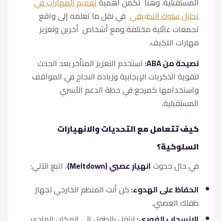
المستقبلية. وهنا تكمن أهمية
تعميم المهارات في
تحليل سلوك التطبيقي
في نقل ما تعلمه إلى واقع
تجمعات عائلية مختلفة ومع أشخاص أخرين ونعزيز
مهارات التكيف.
نصيحة من ABA:
استخدم التعزيز المتأخر بعد الحدث
لتقوية الذكريات الإيجابية وزيادة النجاح في المواقف
واستخدامها كمرجع في خطة الدعم الأسري
المستقبلية.
كيف تتعامل مع التحديات والانهيارات
السلوكية؟
في حال حدوث
انهيار عصبي (Meltdown)
، اتبع الآتي:
الحفاظ على الهدوء:
كن أنت المنظم الخارجي لجهاز
طفلك العصبي.
الانسحاب الفوري:
انتقل بالطفل إلى المكان الهادئ