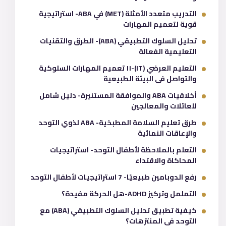
التدريب متعدد الأمثلة (MET) في ABA- استراتيجية
قوية لتعميم المهارات
تحليل السلوك التطبيقي (ABA)- الطرق والتقنيات
التعليمية الفعالة
التعليم العرضي (IT)-١١ تعميم المهارات السلوكية
والتواصل في البيئة الطبيعية
أخلاقيات ABA والموافقة المستنيرة- دليل شامل
للعائلات والمعالجين
طرق تعليم السلامة المطبخية- ABA لذوي التوحد
والإعاقات النمائية
التعلم بالملاحظة لأطفال التوحد- استراتيجيات
المحاكاة والاقتداء
رفع الدوبامين طبيعيًا- 7 استراتيجيات لأطفال التوحد
التململ وتركيز ADHD-هل الحركة مفيدة؟
كيفية تطبيق تحليل السلوك التطبيقي (ABA) مع
التوحد في المنتزهات؟