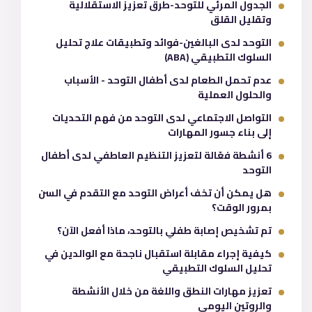
الجدول المرئي للتوحد-طرق تعزيز الاستقلالية
وتقليل القلق
التوحد لدى البالغين-فوائد وتطبيقات علاج تحليل
السلوك التطبيقي (ABA)
عدم تحمل الطعام لدى أطفال التوحد - الأسباب
والحلول العملية
التواصل الاجتماعي لدى التوحد من فهم التحديات
إلى بناء جسور المهارات
6 أنشطة فعّالة لتعزيز التنظيم العاطفي لدى أطفال
التوحد
هل يمكن أن تخف أعراض التوحد مع التقدم في السن
بمرور الوقت؟
تم تشخيص إصابة طفلي بالتوحد، ماذا أفعل الآن؟
كيفية إجراء مقابلة استقبال ناجحة مع الوالدين في
تحليل السلوك التطبيقي
تعزيز مهارات النطق واللغة من خلال الأنشطة
والروتين اليومي