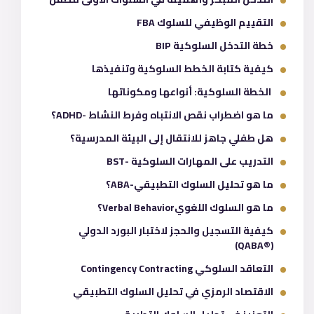
التقييم الوظيفي للسلوك FBA
خطة التدخل السلوكية BIP
كيفية كتابة الخطط السلوكية وتنفيذها
الخطة السلوكية: أنواعها ومكوناتها
ما هو اضطراب نقص الانتباه وفرط النشاط -ADHD؟
هل طفلي جاهز للانتقال إلى البيئة المدرسية؟
التدريب على المهارات السلوكية -BST
ما هو تحليل السلوك التطبيقي-ABA؟
ما هو السلوك اللغويVerbal Behavior؟
كيفية التسجيل والحجز لاختبار البورد الدولي
(®QABA)
التعاقد السلوكي Contingency Contracting
الاقتصاد الرمزي في تحليل السلوك التطبيقي