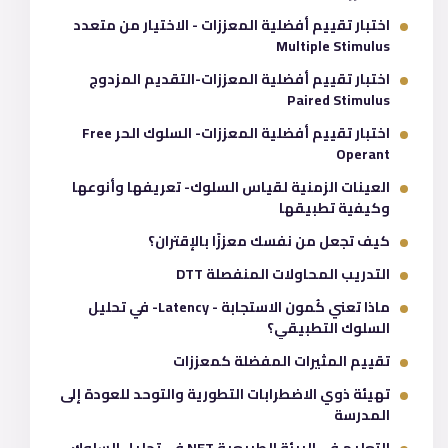
اختبار تقييم أفضلية المعززات - الاختيار من متعدد
Multiple Stimulus
اختبار تقييم أفضلية المعززات-التقديم المزدوج
Paired Stimulus
اختبار تقييم أفضلية المعززات- السلوك الحر Free
Operant
العينات الزمنية لقياس السلوك- تعريفها وأنوعها
وكيفية تطبيقها
كيف تجعل من نفسك معززًا بالإقتران؟
التدريب المحاولات المنفصلة DTT
ماذا تعني كُمون الاستجابة - Latency- في تحليل
السلوك التطبيقي؟
تقييم المثيرات المفضلة كمعززات
تهيئة ذوي الاضطرابات التطورية والتوحد للعودة إلى
المدرسة
التعليم في البيئة الطبيعية NET في تحليل السلوك